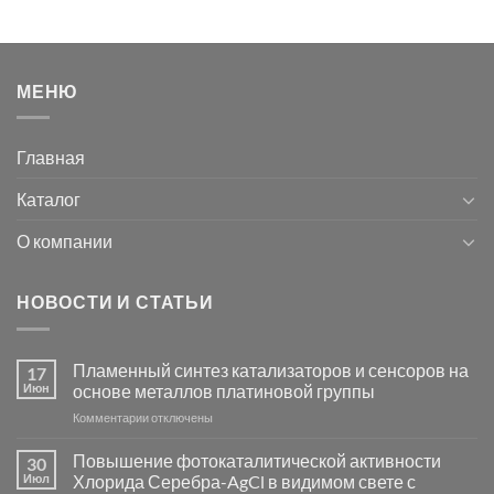
МЕНЮ
Главная
Каталог
О компании
НОВОСТИ И СТАТЬИ
Пламенный синтез катализаторов и сенсоров на
17
Июн
основе металлов платиновой группы
к
Комментарии
отключены
записи
Пламенный
Повышение фотокаталитической активности
30
синтез
Июл
Хлорида Серебра-AgCl в видимом свете с
катализаторов