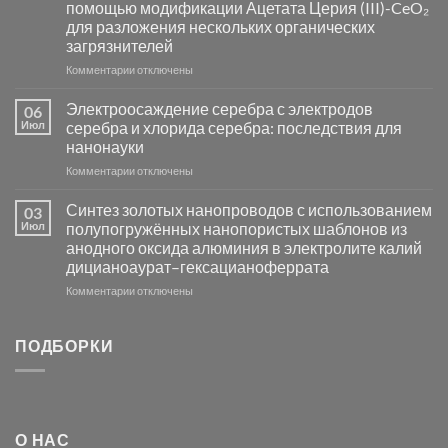
помощью модификации Ацетата Церия (III)-CeO₂
и
для разложения нескольких органических
сенсоров
загрязнителей
на
основе
к
Комментарии
отключены
металлов
записи
платиновой
Повышение
Электроосаждение серебра с электродов
06
группы
фотокаталитической
Июл
серебра и хлорида серебра: последствия для
активности
нанонауки
Хлорида
к
Комментарии
Серебра-
отключены
записи
AgCl
Электроосаждение
в
Синтез золотых нанопроводов с использованием
03
серебра
видимом
Июл
полупогружённых нанопористых шаблонов из
с
свете
анодного оксида алюминия в электролите калий
электродов
с
дицианоаурат–гексацианоферрата
серебра
помощью
и
модификации
к
Комментарии
отключены
хлорида
Ацетата
записи
серебра:
Церия
Синтез
последствия
(III)-
золотых
ПОДБОРКИ
для
CeO₂
нанопроводов
нанонауки
для
с
разложения
использованием
нескольких
полупогружённых
органических
нанопористых
О НАС
загрязнителей
шаблонов