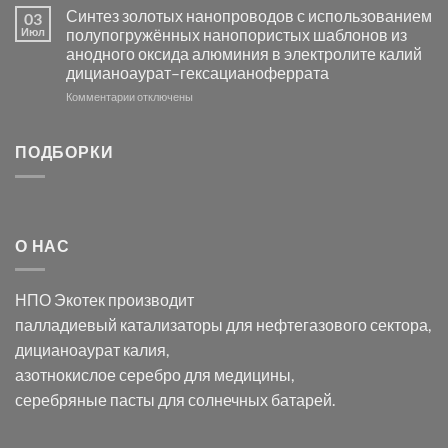
Электроосаждение
в
Синтез золотых нанопроводов с использованием
03
серебра
видимом
Июл
полупогружённых нанопористых шаблонов из
с
свете
анодного оксида алюминия в электролите калий
электродов
с
дицианоаурат–гексацианоферрата
серебра
помощью
и
модификации
к
Комментарии
отключены
хлорида
Ацетата
записи
серебра:
Церия
Синтез
последствия
(III)-
золотых
ПОДБОРКИ
для
CeO₂
нанопроводов
нанонауки
для
с
разложения
использованием
нескольких
полупогружённых
органических
нанопористых
О НАС
загрязнителей
шаблонов
из
анодного
НПО Экотек производит
оксида
алюминия
палладиевый катализаторы
для нефтегазового сектора,
в
дицианоаурат калия
,
электролите
калий
азотнокислое серебро
для медицины,
дицианоаурат–
серебряные пасты
для солнечных батарей.
гексацианоферрата