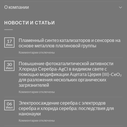
О компании
НОВОСТИ И СТАТЬИ
Пламенный синтез катализаторов и сенсоров на
17
Июн
основе металлов платиновой группы
к
Комментарии
отключены
записи
Пламенный
Повышение фотокаталитической активности
30
синтез
Июл
Хлорида Серебра-AgCl в видимом свете с
катализаторов
помощью модификации Ацетата Церия (III)-CeO₂
и
для разложения нескольких органических
сенсоров
загрязнителей
на
основе
к
Комментарии
отключены
металлов
записи
платиновой
Повышение
Электроосаждение серебра с электродов
06
группы
фотокаталитической
Июл
серебра и хлорида серебра: последствия для
активности
нанонауки
Хлорида
к
Комментарии
Серебра-
отключены
записи
AgCl