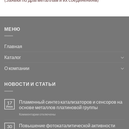
МЕНЮ
Главная
Каталог
О компании
НОВОСТИ И СТАТЬИ
Пламенный синтез катализаторов и сенсоров на
17
Июн
основе металлов платиновой группы
к
Комментарии
отключены
записи
Пламенный
Повышение фотокаталитической активности
30
синтез