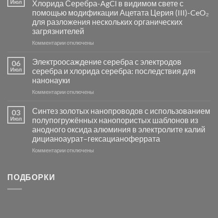
Июл
Хлорида Серебра-AgCl в видимом свете с
катализаторов
помощью модификации Ацетата Церия (III)-CeO₂
и
для разложения нескольких органических
сенсоров
загрязнителей
на
основе
к
Комментарии
отключены
металлов
записи
платиновой
Повышение
Электроосаждение серебра с электродов
06
группы
фотокаталитической
Июл
серебра и хлорида серебра: последствия для
активности
нанонауки
Хлорида
к
Комментарии
Серебра-
отключены
записи
AgCl
Электроосаждение
в
Синтез золотых нанопроводов с использованием
03
серебра
видимом
Июл
полупогружённых нанопористых шаблонов из
с
свете
анодного оксида алюминия в электролите калий
электродов
с
дицианоаурат–гексацианоферрата
серебра
помощью
и
модификации
к
Комментарии
отключены
хлорида
Ацетата
записи
серебра:
Церия
Синтез
последствия
(III)-
золотых
ПОДБОРКИ
для
CeO₂
нанопроводов
нанонауки
для
с
разложения
использованием
нескольких
полупогружённых
органических
нанопористых