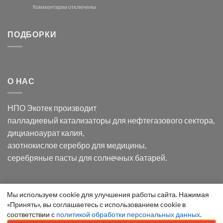
и
модификации
к
Комментарии
отключены
хлорида
Ацетата
записи
серебра:
Церия
Синтез
последствия
(III)-
золотых
ПОДБОРКИ
для
CeO₂
нанопроводов
нанонауки
для
с
разложения
использованием
нескольких
полупогружённых
органических
нанопористых
О НАС
загрязнителей
шаблонов
из
анодного
НПО Экотек производит
оксида
алюминия
палладиевый катализаторы
для нефтегазового сектора,
в
дицианоаурат калия
,
электролите
калий
азотнокислое серебро
для медицины,
дицианоаурат–
серебряные пасты
для солнечных батарей.
гексацианоферрата
Уведомление
Мы используем cookie для улучшения работы сайта. Нажимая
ООО "Экотек" 2026 ©
Внимание
! Все указанные сведения
«Принять», вы соглашаетесь с использованием cookie в
о
приведены как справочная информация и не являются
соответствии с
политикой обработки персональных данных
.
cookie
публичной офертой, определяемой положениями статьи 437