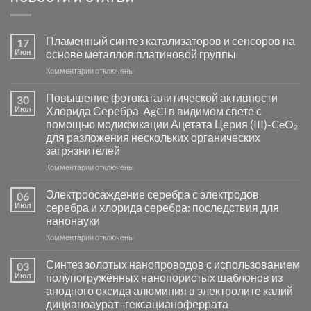
Пламенный синтез катализаторов и сенсоров на
17
Июн
основе металлов платиновой группы
к
Комментарии
отключены
записи
Пламенный
Повышение фотокаталитической активности
30
синтез
Июл
Хлорида Серебра-AgCl в видимом свете с
катализаторов
помощью модификации Ацетата Церия (III)-CeO₂
и
для разложения нескольких органических
сенсоров
загрязнителей
на
основе
к
Комментарии
отключены
металлов
записи
платиновой
Повышение
Электроосаждение серебра с электродов
06
группы
фотокаталитической
Июл
серебра и хлорида серебра: последствия для
активности
нанонауки
Хлорида
к
Комментарии
Серебра-
отключены
записи
AgCl
Электроосаждение
в
Синтез золотых нанопроводов с использованием
03
серебра
видимом
Июл
полупогружённых нанопористых шаблонов из
с
свете
анодного оксида алюминия в электролите калий
электродов
с
дицианоаурат–гексацианоферрата
серебра
помощью