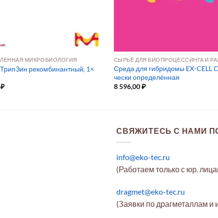
ЛЕННАЯ МИКРОБИОЛОГИЯ
Среда для гибридомы EX-CELL C
 ТрипЗин рекомбинантный, 1×
чески определённая
0
₽
8 596,00
₽
СВЯЖИТЕСЬ С НАМИ ПО
info@eko-tec.ru
(Работаем только с юр. лиц
dragmet@eko-tec.ru
(Заявки по драгметаллам и 