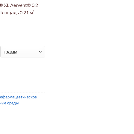
 XL Aervent® 0,2
Площадь 0,21 м².
й фильтр Opticap® XL 4 с мембраной Aervent® 0,2 мкм
иофармацевтическое
ные среды