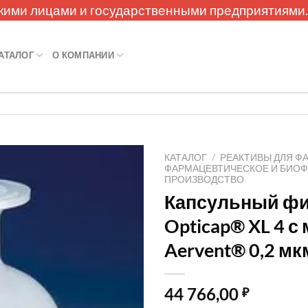
кими лицами и государственными предприятиями
АТАЛОГ
О КОМПАНИИ
КАТАЛОГ
/
РЕАКТИВЫ ДЛЯ Ф
ФАРМАЦЕВТИЧЕСКОЕ И БИО
ПРОИЗВОДСТВО
Капсульный ф
Opticap® XL 4 
Aervent® 0,2 мк
44 766,00
₽