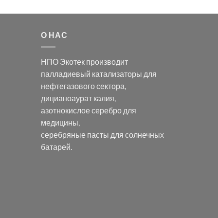
О НАС
НПО Экотек производит
палладиевый катализаторы
для
нефтегазового сектора,
дицианоаурат калия
,
азотнокислое серебро
для
медицины,
серебряные пасты
для солнечных
батарей.