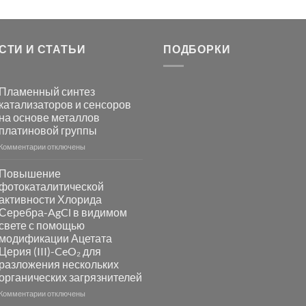
СТИ И СТАТЬИ
ПОДБОРКИ
Пламенный синтез
катализаторов и сенсоров
на основе металлов
платиновой группы
к
Комментарии
отключены
записи
Пламенный
Повышение
синтез
фотокаталитической
катализаторов
активности Хлорида
и
Серебра-AgCl в видимом
сенсоров
свете с помощью
на
модификации Ацетата
основе
Церия (III)-CeO₂ для
металлов
разложения нескольких
платиновой
группы
органических загрязнителей
к
Комментарии
отключены
записи