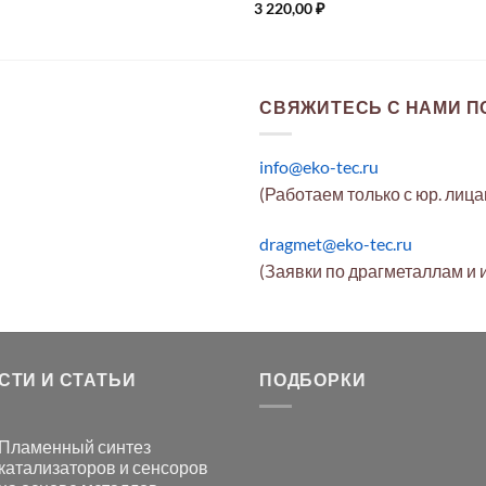
3 220,00
₽
СВЯЖИТЕСЬ С НАМИ ПО
info@eko-tec.ru
(Работаем только с юр. лиц
dragmet@eko-tec.ru
(Заявки по драгметаллам и 
СТИ И СТАТЬИ
ПОДБОРКИ
Пламенный синтез
катализаторов и сенсоров