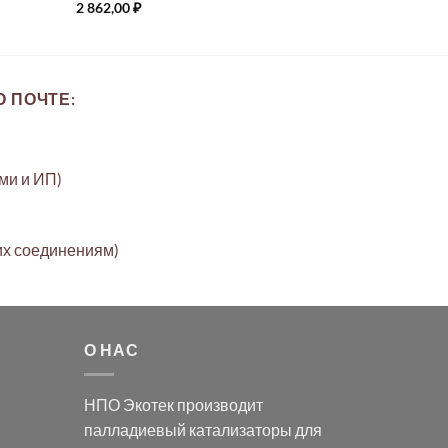
2 862,00
₽
 ПОЧТЕ:
ами и ИП)
их соединениям)
О НАС
НПО Экотек производит
палладиевый катализаторы
для