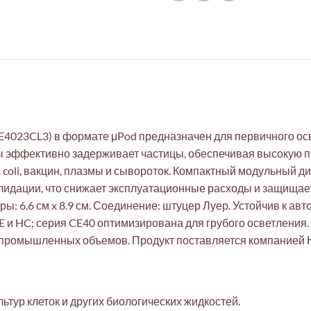
CE4023CL3) в формате μPod предназначен для первичного ос
ы эффективно задерживает частицы, обеспечивая высокую п
E. coli, вакцин, плазмы и сывороток. Компактный модульный 
алидации, что снижает эксплуатационные расходы и защищае
ры: 6.6 см x 8.9 см. Соединение: штуцер Луер. Устойчив к авт
, CE и HC; серия CE40 оптимизирована для грубого осветления
 промышленных объемов. Продукт поставляется компанией 
ьтур клеток и других биологических жидкостей.