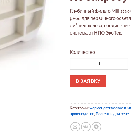
Глубинный фильтр Millistak
μPod для первичного освет
см², целлюлоза, соединение
система от НПО ЭкоТек.
Количество
Количество товара Глубинный
В ЗАЯВКУ
Категории:
Фармацевтическое и б
производство
,
Реагенты для освет