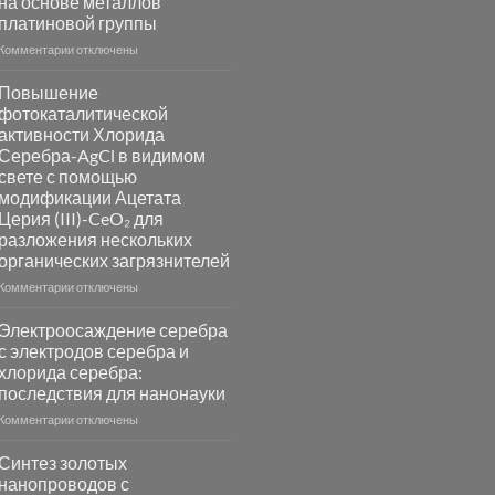
на основе металлов
платиновой группы
к
Комментарии
отключены
записи
Пламенный
Повышение
синтез
фотокаталитической
катализаторов
активности Хлорида
и
Серебра-AgCl в видимом
сенсоров
свете с помощью
на
модификации Ацетата
основе
Церия (III)-CeO₂ для
металлов
разложения нескольких
платиновой
группы
органических загрязнителей
к
Комментарии
отключены
записи
Повышение
Электроосаждение серебра
фотокаталитической
с электродов серебра и
активности
хлорида серебра:
Хлорида
последствия для нанонауки
Серебра-
AgCl
к
Комментарии
отключены
в
записи
видимом
Электроосаждение
Синтез золотых
свете
серебра
нанопроводов с
с
с