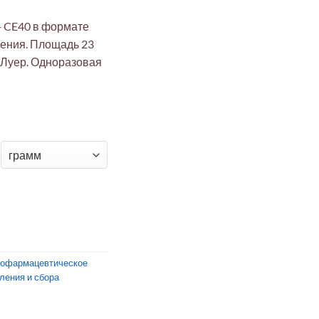
+ CE40 в формате
ления. Площадь 23
 Луер. Одноразовая
 фильтр Millistak+ CE40 в формате μPod
иофармацевтическое
ления и сбора