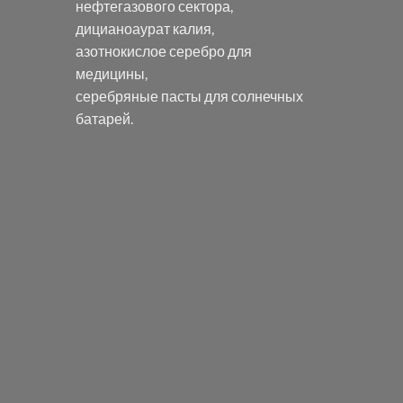
нефтегазового сектора,
дицианоаурат калия
,
азотнокислое серебро
для
медицины,
серебряные пасты
для солнечных
батарей.