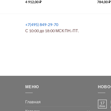
4 912,00
₽
784,00
₽
+7(495) 849-29-70
С 10:00 до 18:00 МСК ПН.-ПТ.
МЕНЮ
НОВО
Главная
17
Июн