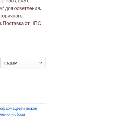
+® Pod CE45 с
² для осветления.
вторичного
и. Поставка от НПО
 фильтр Millistak+® Pod
иофармацевтическое
ления и сбора