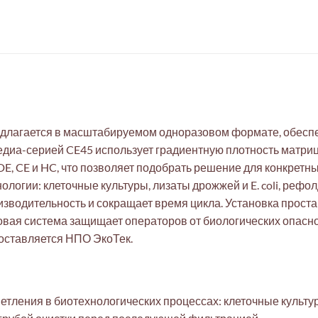
редлагается в масштабируемом одноразовом формате, обес
диа-серией CE45 использует градиентную плотность матриц
DE, CE и HC, что позволяет подобрать решение для конкретн
ологии: клеточные культуры, лизаты дрожжей и E. coli, рефо
водительность и сокращает время цикла. Установка прост
вая система защищает операторов от биологических опасно
поставляется НПО ЭкоТек.
тления в биотехнологических процессах: клеточные культуры,