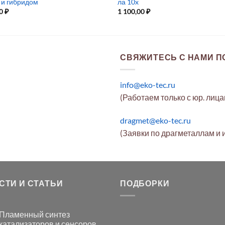
 и гибридом
ла 10x
00
₽
1 100,00
₽
СВЯЖИТЕСЬ С НАМИ ПО
info@eko-tec.ru
(Работаем только с юр. лиц
dragmet@eko-tec.ru
(Заявки по драгметаллам и 
СТИ И СТАТЬИ
ПОДБОРКИ
Пламенный синтез
катализаторов и сенсоров