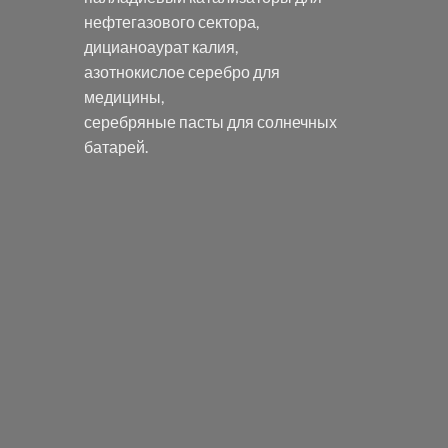
нефтегазового сектора,
дицианоаурат калия
,
азотнокислое серебро
для
медицины,
серебряные пасты
для солнечных
батарей.