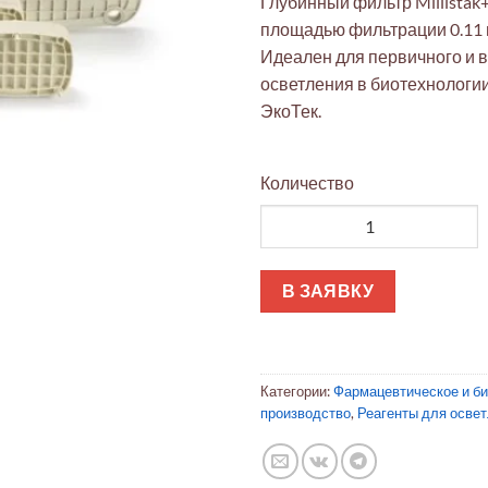
Глубинный фильтр Millistak
площадью фильтрации 0.11 м
Идеален для первичного и 
осветления в биотехнологи
ЭкоТек.
Количество
Количество товара Глубинный
В ЗАЯВКУ
Категории:
Фармацевтическое и б
производство
,
Реагенты для освет