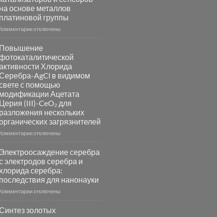
на основе металлов
платиновой группы
к
Комментарии
отключены
записи
Пламенный
Повышение
синтез
фотокаталитической
катализаторов
активности Хлорида
и
Серебра-AgCl в видимом
сенсоров
свете с помощью
на
модификации Ацетата
основе
Церия (III)-CeO₂ для
металлов
разложения нескольких
платиновой
группы
органических загрязнителей
к
Комментарии
отключены
записи
Повышение
Электроосаждение серебра
фотокаталитической
с электродов серебра и
активности
хлорида серебра:
Хлорида
последствия для нанонауки
Серебра-
AgCl
к
Комментарии
отключены
в
записи
видимом
Электроосаждение
Синтез золотых
свете
серебра