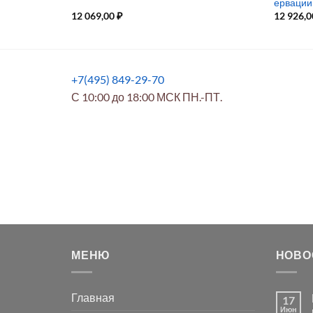
ервации
12 069,00
₽
12 926,
+7(495) 849-29-70
С 10:00 до 18:00 МСК ПН.-ПТ.
МЕНЮ
НОВО
Главная
17
Июн