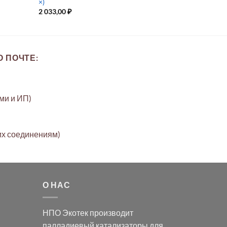
×)
2 033,00
₽
 ПОЧТЕ:
ами и ИП)
их соединениям)
О НАС
НПО Экотек производит
палладиевый катализаторы
для