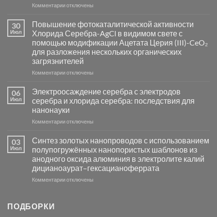
к
Комментарии
отключены
записи
Пламенный
Повышение фотокаталитической активности
30
синтез
Июл
Хлорида Серебра-AgCl в видимом свете с
катализаторов
помощью модификации Ацетата Церия (III)-CeO₂
и
для разложения нескольких органических
сенсоров
загрязнителей
на
основе
к
Комментарии
отключены
металлов
записи
платиновой
Повышение
Электроосаждение серебра с электродов
06
группы
фотокаталитической
Июл
серебра и хлорида серебра: последствия для
активности
нанонауки
Хлорида
к
Комментарии
Серебра-
отключены
записи
AgCl
Электроосаждение
в
Синтез золотых нанопроводов с использованием
03
серебра
видимом
Июл
полупогружённых нанопористых шаблонов из
с
свете
анодного оксида алюминия в электролите калий
электродов
с
дицианоаурат–гексацианоферрата
серебра
помощью
и
модификации
к
Комментарии
отключены
хлорида
Ацетата
записи
серебра:
Церия
Синтез
последствия
(III)-
золотых
ПОДБОРКИ
для
CeO₂
нанопроводов