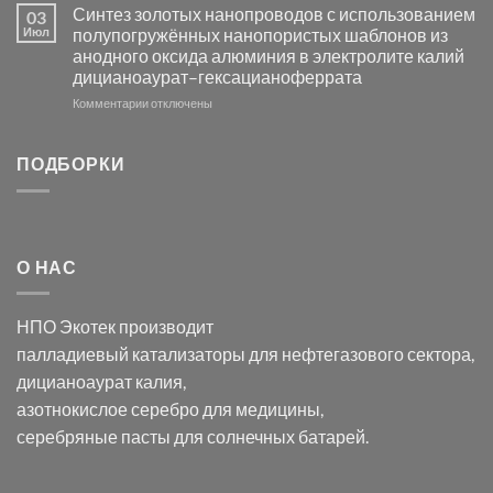
Электроосаждение
в
Синтез золотых нанопроводов с использованием
03
серебра
видимом
Июл
полупогружённых нанопористых шаблонов из
с
свете
анодного оксида алюминия в электролите калий
электродов
с
дицианоаурат–гексацианоферрата
серебра
помощью
и
модификации
к
Комментарии
отключены
хлорида
Ацетата
записи
серебра:
Церия
Синтез
последствия
(III)-
золотых
ПОДБОРКИ
для
CeO₂
нанопроводов
нанонауки
для
с
разложения
использованием
нескольких
полупогружённых
органических
нанопористых
О НАС
загрязнителей
шаблонов
из
анодного
НПО Экотек производит
оксида
алюминия
палладиевый катализаторы
для нефтегазового сектора,
в
дицианоаурат калия
,
электролите
калий
азотнокислое серебро
для медицины,
дицианоаурат–
серебряные пасты
для солнечных батарей.
гексацианоферрата