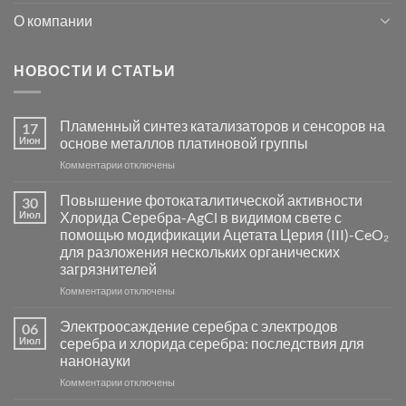
О компании
НОВОСТИ И СТАТЬИ
Пламенный синтез катализаторов и сенсоров на
17
Июн
основе металлов платиновой группы
к
Комментарии
отключены
записи
Пламенный
Повышение фотокаталитической активности
30
синтез
Июл
Хлорида Серебра-AgCl в видимом свете с
катализаторов
помощью модификации Ацетата Церия (III)-CeO₂
и
для разложения нескольких органических
сенсоров
загрязнителей
на
основе
к
Комментарии
отключены
металлов
записи
платиновой
Повышение
Электроосаждение серебра с электродов
06
группы
фотокаталитической
Июл
серебра и хлорида серебра: последствия для
активности
нанонауки
Хлорида
к
Комментарии
Серебра-
отключены
записи
AgCl