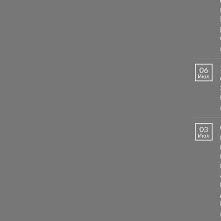
06
Июл
03
Июл