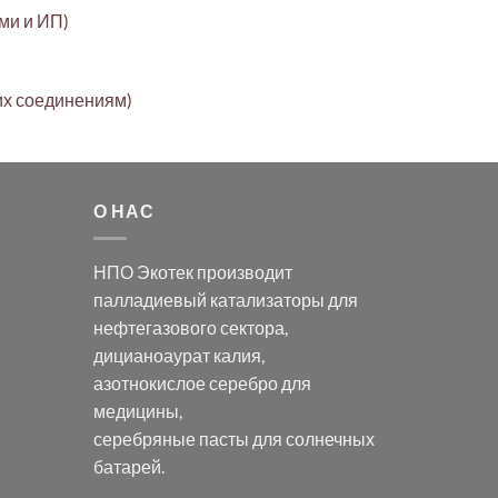
ами и ИП)
их соединениям)
О НАС
НПО Экотек производит
палладиевый катализаторы
для
нефтегазового сектора,
дицианоаурат калия
,
азотнокислое серебро
для
медицины,
серебряные пасты
для солнечных
батарей.