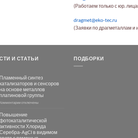
(Работаем только с юр. лиц
dragmet@eko-tec.ru
(Заявки по драгметаллам и 
СТИ И СТАТЬИ
ПОДБОРКИ
Пламенный синтез
катализаторов и сенсоров
на основе металлов
платиновой группы
к
Комментарии
отключены
записи
Пламенный
Повышение
синтез
фотокаталитической
катализаторов
активности Хлорида
и
Серебра-AgCl в видимом
сенсоров
свете с помощью