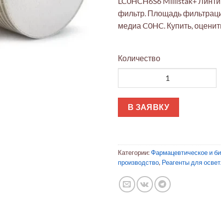
LC0HCH6S6 Millistak+ Линт
фильтр. Площадь фильтрации
медиа C0HC. Купить, оценить
Количество
Количество товара Millista
В ЗАЯВКУ
Категории:
Фармацевтическое и б
производство
,
Реагенты для освет