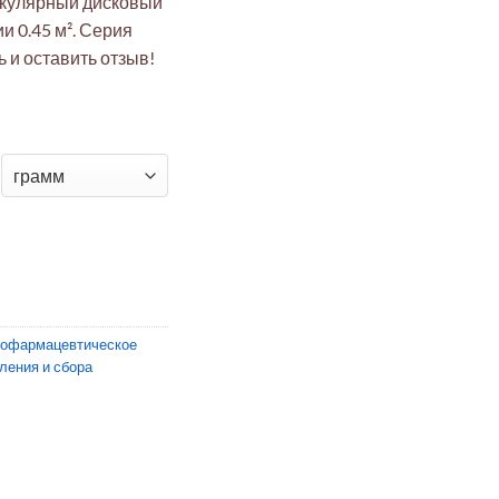
икулярный дисковый
 0.45 м². Серия
 и оставить отзыв!
k+ Линтикулярный дисковый фильтр
иофармацевтическое
ления и сбора