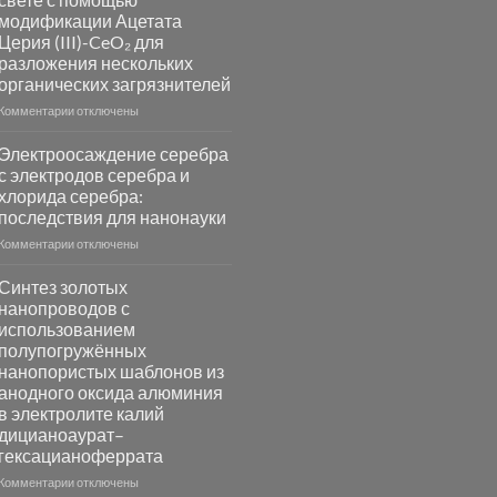
на
модификации Ацетата
основе
Церия (III)-CeO₂ для
металлов
разложения нескольких
платиновой
группы
органических загрязнителей
к
Комментарии
отключены
записи
Повышение
Электроосаждение серебра
фотокаталитической
с электродов серебра и
активности
хлорида серебра:
Хлорида
последствия для нанонауки
Серебра-
AgCl
к
Комментарии
отключены
в
записи
видимом
Электроосаждение
Синтез золотых
свете
серебра
нанопроводов с
с
с
использованием
помощью
электродов
полупогружённых
модификации
серебра
нанопористых шаблонов из
Ацетата
и
анодного оксида алюминия
Церия
хлорида
в электролите калий
(III)-
серебра:
CeO₂
дицианоаурат–
последствия
для
для
гексацианоферрата
разложения
нанонауки
к
Комментарии
отключены
нескольких