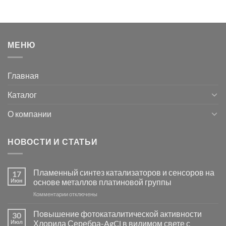
МЕНЮ
Главная
Каталог
О компании
НОВОСТИ И СТАТЬИ
Пламенный синтез катализаторов и сенсоров на
17
Июн
основе металлов платиновой группы
к
Комментарии
отключены
записи
Пламенный
Повышение фотокаталитической активности
30
синтез
Июл
Хлорида Серебра-AgCl в видимом свете с