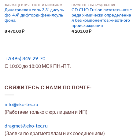
ФАРМАЦЕВТИЧЕСКОЕ И БИОФАРМАЦЕВТИЧЕСКОЕ ПРОИЗВОДСТВО
НАУЧНОЕ ОБОРУДОВАНИЕ
Динатриевая соль 3,3′-дисуль
CD CHO Fusion питательная с
фо-4,4′-дифтордифенилсуль
реда химически определённа
фона
я без компонентов животного
происхождения
8 470,00
₽
4 203,00
₽
+7(495) 849-29-70
С 10:00 до 18:00 МСК ПН.-ПТ.
СВЯЖИТЕСЬ С НАМИ ПО ПОЧТЕ:
info@eko-tec.ru
(Работаем только с юр. лицами и ИП)
dragmet@eko-tec.ru
(Заявки по драгметаллам и их соединениям)