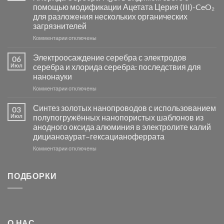
катализаторов
помощью модификации Ацетата Церия (III)-CeO₂
и
для разложения нескольких органических
сенсоров
загрязнителей
на
основе
к
Комментарии
отключены
металлов
записи
платиновой
Повышение
Электроосаждение серебра с электродов
06
группы
фотокаталитической
Июл
серебра и хлорида серебра: последствия для
активности
нанонауки
Хлорида
к
Комментарии
Серебра-
отключены
записи
AgCl
Электроосаждение
в
Синтез золотых нанопроводов с использованием
03
серебра
видимом
Июл
полупогружённых нанопористых шаблонов из
с
свете
анодного оксида алюминия в электролите калий
электродов
с
дицианоаурат–гексацианоферрата
серебра
помощью
и
модификации
к
Комментарии
отключены
хлорида
Ацетата
записи
серебра:
Церия
Синтез
последствия
(III)-
золотых
ПОДБОРКИ
для
CeO₂
нанопроводов
нанонауки
для
с
разложения
использованием
нескольких
полупогружённых
органических
нанопористых
О НАС