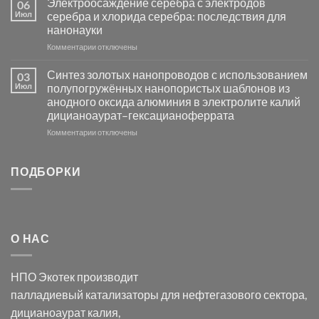
Электроосаждение серебра с электродов
06
группы
фотокаталитической
Июл
серебра и хлорида серебра: последствия для
активности
нанонауки
Хлорида
к
Комментарии
Серебра-
отключены
записи
AgCl
Электроосаждение
в
Синтез золотых нанопроводов с использованием
03
серебра
видимом
Июл
полупогружённых нанопористых шаблонов из
с
свете
анодного оксида алюминия в электролите калий
электродов
с
дицианоаурат–гексацианоферрата
серебра
помощью
и
модификации
к
Комментарии
отключены
хлорида
Ацетата
записи
серебра:
Церия
Синтез
последствия
(III)-
золотых
ПОДБОРКИ
для
CeO₂
нанопроводов
нанонауки
для
с
разложения
использованием
нескольких
полупогружённых
органических
нанопористых
О НАС
загрязнителей
шаблонов
из
анодного
НПО Экотек производит
оксида
алюминия
палладиевый катализаторы
для нефтегазового сектора,
в
дицианоаурат калия
,
электролите