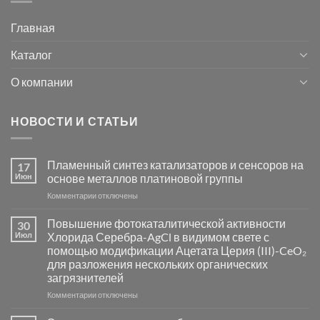
Главная
Каталог
О компании
НОВОСТИ И СТАТЬИ
Пламенный синтез катализаторов и сенсоров на
17
Июн
основе металлов платиновой группы
к
Комментарии
отключены
записи
Пламенный
Повышение фотокаталитической активности
30
синтез
Июл
Хлорида Серебра-AgCl в видимом свете с
катализаторов
помощью модификации Ацетата Церия (III)-CeO₂
и
для разложения нескольких органических
сенсоров
загрязнителей
на
основе
к
Комментарии
отключены
металлов
записи
платиновой
Повышение