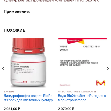
Применение:
ПОХОЖИЕ
БУФЕРЫ
ЛАБОРАТОРНЫЕ ХИМИКАТЫ
Дигидрофосфат натрия BioPe
Вода BioXtra SterilePure для э
rf ≥99% для клеточных культур
мбриотрансфера
2 061,00
₽
2 070,00
₽