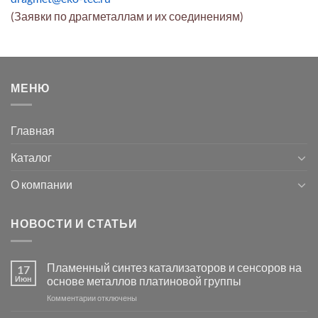
(Заявки по драгметаллам и их соединениям)
МЕНЮ
Главная
Каталог
О компании
НОВОСТИ И СТАТЬИ
Пламенный синтез катализаторов и сенсоров на
17
Июн
основе металлов платиновой группы
к
Комментарии
отключены
записи