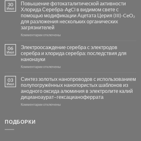
Пламенный
Повышение фотокаталитической активности
30
синтез
Июл
Хлорида Серебра-AgCl в видимом свете с
катализаторов
помощью модификации Ацетата Церия (III)-CeO₂
и
для разложения нескольких органических
сенсоров
загрязнителей
на
основе
к
Комментарии
отключены
металлов
записи
платиновой
Повышение
Электроосаждение серебра с электродов
06
группы
фотокаталитической
Июл
серебра и хлорида серебра: последствия для
активности
нанонауки
Хлорида
к
Комментарии
Серебра-
отключены
записи
AgCl
Электроосаждение
в
Синтез золотых нанопроводов с использованием
03
серебра
видимом
Июл
полупогружённых нанопористых шаблонов из
с
свете
анодного оксида алюминия в электролите калий
электродов
с
дицианоаурат–гексацианоферрата
серебра
помощью
и
модификации
к
Комментарии
отключены
хлорида
Ацетата
записи
серебра:
Церия
Синтез
последствия
(III)-
золотых
ПОДБОРКИ
для
CeO₂
нанопроводов
нанонауки
для
с
разложения
использованием