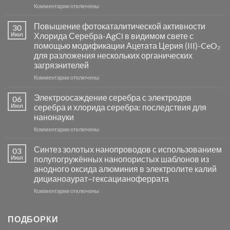
к
Комментарии
отключены
записи
Пламенный
Повышение фотокаталитической активности
30
синтез
Июл
Хлорида Серебра-AgCl в видимом свете с
катализаторов
помощью модификации Ацетата Церия (III)-CeO₂
и
для разложения нескольких органических
сенсоров
загрязнителей
на
основе
к
Комментарии
отключены
металлов
записи
платиновой
Повышение
Электроосаждение серебра с электродов
06
группы
фотокаталитической
Июл
серебра и хлорида серебра: последствия для
активности
нанонауки
Хлорида
к
Комментарии
Серебра-
отключены
записи
AgCl
Электроосаждение
в
Синтез золотых нанопроводов с использованием
03
серебра
видимом
Июл
полупогружённых нанопористых шаблонов из
с
свете
анодного оксида алюминия в электролите калий
электродов
с
дицианоаурат–гексацианоферрата
серебра
помощью
и
модификации
к
Комментарии
отключены
хлорида
Ацетата
записи
серебра:
Церия
Синтез
последствия
(III)-
золотых
ПОДБОРКИ
для
CeO₂
нанопроводов