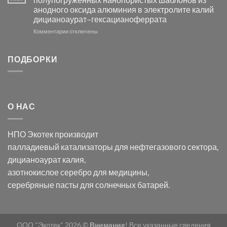
с
свете
анодного оксида алюминия в электролите калий
электродов
с
дицианоаурат–гексацианоферрата
серебра
помощью
и
модификации
к
Комментарии
отключены
хлорида
Ацетата
записи
серебра:
Церия
Синтез
последствия
(III)-
золотых
ПОДБОРКИ
для
CeO₂
нанопроводов
нанонауки
для
с
разложения
использованием
нескольких
полупогружённых
органических
нанопористых
О НАС
загрязнителей
шаблонов
из
анодного
НПО Экотек производит
оксида
алюминия
палладиевый катализаторы
для нефтегазового сектора,
в
дицианоаурат калия
,
электролите
калий
азотнокислое серебро
для медицины,
дицианоаурат–
серебряные пасты
для солнечных батарей.
гексацианоферрата
ООО "Экотек" 2026 ©
Внимание
! Все указанные сведения