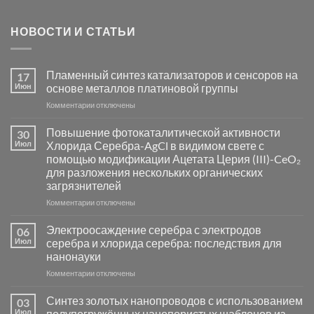
НОВОСТИ И СТАТЬИ
Пламенный синтез катализаторов и сенсоров на
17
Июн
основе металлов платиновой группы
к
Комментарии
отключены
записи
Пламенный
Повышение фотокаталитической активности
30
синтез
Июл
Хлорида Серебра-AgCl в видимом свете с
катализаторов
помощью модификации Ацетата Церия (III)-CeO₂
и
для разложения нескольких органических
сенсоров
загрязнителей
на
основе
к
Комментарии
отключены
металлов
записи
платиновой
Повышение
Электроосаждение серебра с электродов
06
группы
фотокаталитической
Июл
серебра и хлорида серебра: последствия для
активности
нанонауки
Хлорида
к
Комментарии
Серебра-
отключены
записи
AgCl
Электроосаждение
в
Синтез золотых нанопроводов с использованием
03
серебра
видимом
Июл
полупогружённых нанопористых шаблонов из