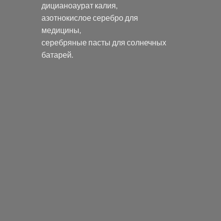
дицианоаурат калия
,
азотнокислое серебро
для
медицины,
серебряные пасты
для солнечных
батарей.