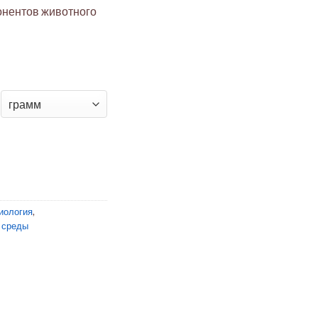
онентов животного
ый бульон растительный
иология
,
 среды