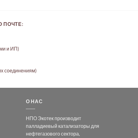
 ПОЧТЕ:
ами и ИП)
их соединениям)
О НАС
НПО Экотек производит
палладиевый катализаторы
для
нефтегазового сектора,