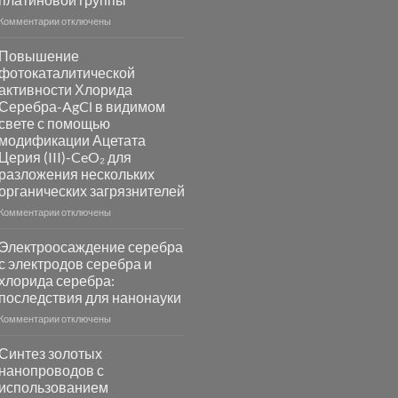
к
Комментарии
отключены
записи
Пламенный
Повышение
синтез
фотокаталитической
катализаторов
активности Хлорида
и
Серебра-AgCl в видимом
сенсоров
свете с помощью
на
модификации Ацетата
основе
Церия (III)-CeO₂ для
металлов
разложения нескольких
платиновой
группы
органических загрязнителей
к
Комментарии
отключены
записи
Повышение
Электроосаждение серебра
фотокаталитической
с электродов серебра и
активности
хлорида серебра:
Хлорида
последствия для нанонауки
Серебра-
AgCl
к
Комментарии
отключены
в
записи
видимом
Электроосаждение
Синтез золотых
свете
серебра
нанопроводов с
с
с
использованием
помощью
электродов