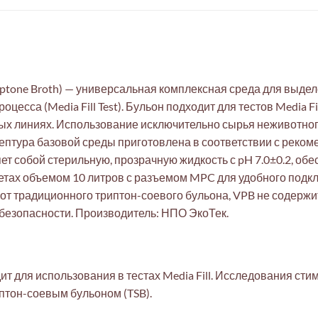
ptone Broth) — универсальная комплексная среда для выде
цесса (Media Fill Test). Бульон подходит для тестов Media F
нных линиях. Использование исключительно сырья неживотно
цептура базовой среды приготовлена в соответствии с рек
т собой стерильную, прозрачную жидкость с pH 7.0±0.2, об
кетах объемом 10 литров с разъемом MPC для удобного под
е от традиционного триптон-соевого бульона, VPB не содерж
безопасности. Производитель: НПО ЭкоТек.
т для использования в тестах Media Fill. Исследования ст
птон-соевым бульоном (TSB).