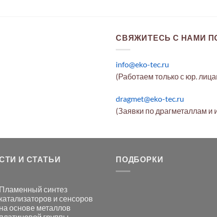
СВЯЖИТЕСЬ С НАМИ ПО
info@eko-tec.ru
(Работаем только с юр. лиц
dragmet@eko-tec.ru
(Заявки по драгметаллам и 
СТИ И СТАТЬИ
ПОДБОРКИ
Пламенный синтез
катализаторов и сенсоров
на основе металлов
платиновой группы