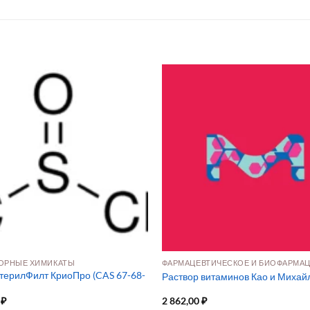
ОРНЫЕ ХИМИКАТЫ
ерилФилт КриоПро (CAS 67-68-
Раствор витаминов Као и Михай
0
₽
2 862,00
₽