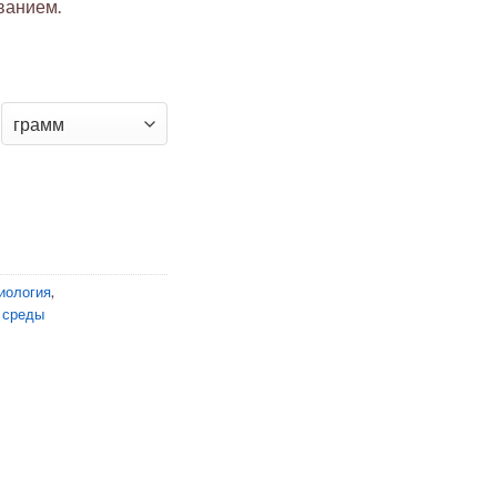
ванием.
 Agar
иология
,
 среды