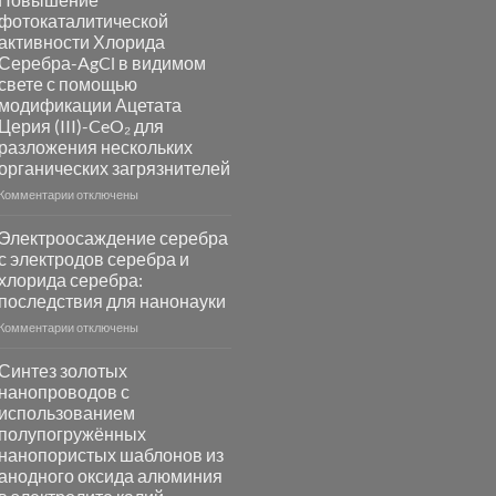
синтез
фотокаталитической
катализаторов
активности Хлорида
и
Серебра-AgCl в видимом
сенсоров
свете с помощью
на
модификации Ацетата
основе
Церия (III)-CeO₂ для
металлов
разложения нескольких
платиновой
группы
органических загрязнителей
к
Комментарии
отключены
записи
Повышение
Электроосаждение серебра
фотокаталитической
с электродов серебра и
активности
хлорида серебра:
Хлорида
последствия для нанонауки
Серебра-
AgCl
к
Комментарии
отключены
в
записи
видимом
Электроосаждение
Синтез золотых
свете
серебра
нанопроводов с
с
с
использованием
помощью
электродов
полупогружённых
модификации
серебра
нанопористых шаблонов из
Ацетата
и
анодного оксида алюминия
Церия
хлорида
(III)-
серебра: