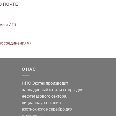
 ПОЧТЕ:
ами и ИП)
их соединениям)
О НАС
НПО Экотек производит
палладиевый катализаторы
для
нефтегазового сектора,
дицианоаурат калия
,
азотнокислое серебро
для
медицины,