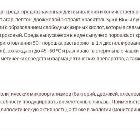
ьная среда, предназначенная для выявления и количественно
гар, пептон, дрожжевой экстракт, краситель Spirit Blue и с
ми с образованием свободных жирных кислот, которые связ
 розовый. Среда выпускается в виде сыпучего порошка от кр
я приготовления 50 г порошка растворяют в 1 л дистиллирова
ин), охлаждают до 45–50 °C и разливают в стерильные чашки
сметических средств и фармацевтических препаратов, а такж
олитических микроорганизмов (бактерий, дрожжей, плеснев
обности продуцировать внеклеточные липазы. Применяетс
липолитическую активность), а также в экологии (монитори