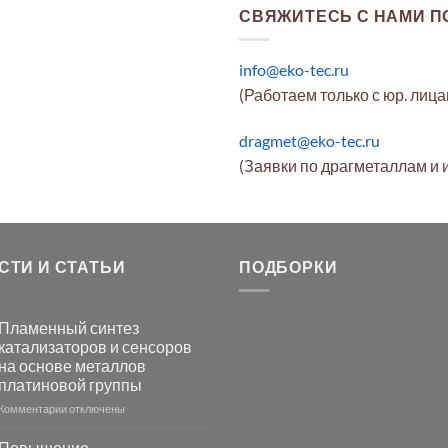
СВЯЖИТЕСЬ С НАМИ ПО
info@eko-tec.ru
(Работаем только с юр. лиц
dragmet@eko-tec.ru
(Заявки по драгметаллам и 
СТИ И СТАТЬИ
ПОДБОРКИ
Пламенный синтез
катализаторов и сенсоров
на основе металлов
платиновой группы
к
Комментарии
отключены
записи
Пламенный
Повышение