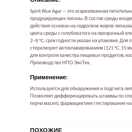
Spirit Blue Agar — это агаризованная питател
продуцирующих липазы. В состав среды входят а
действия основан на гидролизе жиров липаза
цвета среды с голубоватого на прозрачный или
2–8 °C, срок годности указан на упаковке. Дл
стерилизуют автоклавированием (121 °C, 15 м
для контроля качества пищевых продуктов, ко
Производство НПО ЭкоТек.
Применение:
Используется для обнаружения и подсчета лип
Позволяет дифференцировать штаммы по спос
порчи масел), фармацевтике (тестирование на 
ПОХОЖИЕ