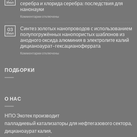
фотокаталитической
Июл
серебра и хлорида серебра: последствия для
активности
нанонауки
Хлорида
к
Комментарии
Серебра-
отключены
записи
AgCl
Электроосаждение
в
Синтез золотых нанопроводов с использованием
03
серебра
видимом
Июл
полупогружённых нанопористых шаблонов из
с
свете
анодного оксида алюминия в электролите калий
электродов
с
дицианоаурат–гексацианоферрата
серебра
помощью
и
модификации
к
Комментарии
отключены
хлорида
Ацетата
записи
серебра:
Церия
Синтез
последствия
(III)-
золотых
ПОДБОРКИ
для
CeO₂
нанопроводов
нанонауки
для
с
разложения
использованием
нескольких
полупогружённых
органических
нанопористых
О НАС
загрязнителей
шаблонов
из
анодного
НПО Экотек производит
оксида
алюминия
палладиевый катализаторы
для нефтегазового сектора,
в
дицианоаурат калия
,
электролите
калий