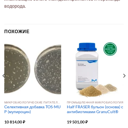
водорода.
ПОХОЖИЕ
МИКРОБИОЛОГИЧЕСКИЕ ПИТАТЕЛЬНЫЕ СРЕДЫ
ПРОМЫШЛЕННАЯ МИКРОБИОЛОГИЯ
Селективная добавка TOS-MU
Half FRASER бульон (основа) с
P (мупироцин)
антибиотиками GranuCult®
10 814,00
₽
19 501,00
₽