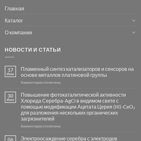
Главная
Каталог
О компании
НОВОСТИ И СТАТЬИ
Пламенный синтез катализаторов и сенсоров на
17
Июн
основе металлов платиновой группы
к
Комментарии
отключены
записи
Пламенный
Повышение фотокаталитической активности
30
синтез
Июл
Хлорида Серебра-AgCl в видимом свете с
катализаторов
помощью модификации Ацетата Церия (III)-CeO₂
и
для разложения нескольких органических
сенсоров
загрязнителей
на
основе
к
Комментарии
отключены
металлов
записи
платиновой
Повышение
Электроосаждение серебра с электродов
06
группы