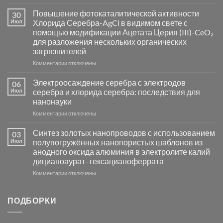
записи
Пламенный
Повышение фотокаталитической активности
30
синтез
Июл
Хлорида Серебра-AgCl в видимом свете с
катализаторов
помощью модификации Ацетата Церия (III)-CeO₂
и
для разложения нескольких органических
сенсоров
загрязнителей
на
основе
к
Комментарии
отключены
металлов
записи
платиновой
Повышение
Электроосаждение серебра с электродов
06
группы
фотокаталитической
Июл
серебра и хлорида серебра: последствия для
активности
нанонауки
Хлорида
к
Комментарии
Серебра-
отключены
записи
AgCl
Электроосаждение
в
Синтез золотых нанопроводов с использованием
03
серебра
видимом
Июл
полупогружённых нанопористых шаблонов из
с
свете
анодного оксида алюминия в электролите калий
электродов
с
дицианоаурат–гексацианоферрата
серебра
помощью
и
модификации
к
Комментарии
отключены
хлорида
Ацетата
записи
серебра:
Церия
Синтез
последствия
(III)-
золотых
ПОДБОРКИ
для
CeO₂
нанопроводов
нанонауки
для
с