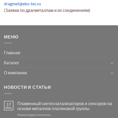
dragmet@eko-tec.ru
(Заявки по драгметаллам и их соединениям)
МЕНЮ
Главная
Каталог
О компании
НОВОСТИ И СТАТЬИ
Пламенный синтез катализаторов и сенсоров на
17
Июн
основе металлов платиновой группы
к
Комментарии
отключены