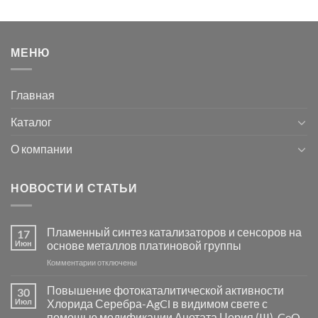
МЕНЮ
Главная
Каталог
О компании
НОВОСТИ И СТАТЬИ
Пламенный синтез катализаторов и сенсоров на
17
Июн
основе металлов платиновой группы
к
Комментарии
отключены
записи
Пламенный
Повышение фотокаталитической активности
30
синтез
Июл
Хлорида Серебра-AgCl в видимом свете с
катализаторов
помощью модификации Ацетата Церия (III)-CeO₂