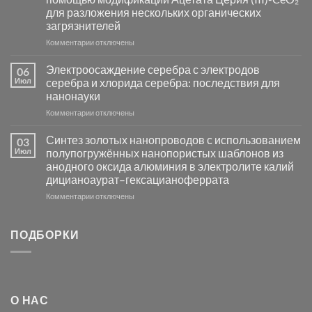
и
для разложения нескольких органических
сенсоров
загрязнителей
на
основе
к
Комментарии
отключены
металлов
записи
платиновой
Повышение
Электроосаждение серебра с электродов
06
группы
фотокаталитической
Июл
серебра и хлорида серебра: последствия для
активности
нанонауки
Хлорида
к
Комментарии
Серебра-
отключены
записи
AgCl
Электроосаждение
в
Синтез золотых нанопроводов с использованием
03
серебра
видимом
Июл
полупогружённых нанопористых шаблонов из
с
свете
анодного оксида алюминия в электролите калий
электродов
с
дицианоаурат–гексацианоферрата
серебра
помощью
и
модификации
к
Комментарии
отключены
хлорида
Ацетата
записи
серебра:
Церия
Синтез
последствия
(III)-
золотых
ПОДБОРКИ
для
CeO₂
нанопроводов
нанонауки
для
с
разложения
использованием
нескольких
полупогружённых
органических
нанопористых
О НАС
загрязнителей
шаблонов