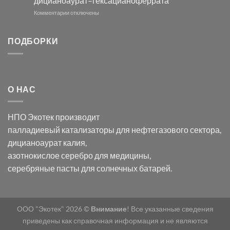
дицианоаурат–гексацианоферрата
серебра
помощью
и
модификации
к
Комментарии
отключены
хлорида
Ацетата
записи
серебра:
Церия
Синтез
последствия
(III)-
золотых
ПОДБОРКИ
для
CeO₂
нанопроводов
нанонауки
для
с
разложения
использованием
нескольких
полупогружённых
органических
нанопористых
О НАС
загрязнителей
шаблонов
из
анодного
НПО Экотек производит
оксида
алюминия
палладиевый катализаторы
для нефтегазового сектора,
в
дицианоаурат калия
,
электролите
калий
азотнокислое серебро
для медицины,
дицианоаурат–
серебряные пасты
для солнечных батарей.
гексацианоферрата
ООО "Экотек" 2026 ©
Внимание
! Все указанные сведения
приведены как справочная информация и не являются