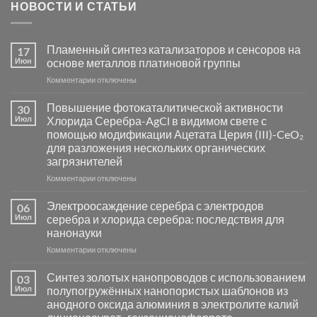
НОВОСТИ И СТАТЬИ
Пламенный синтез катализаторов и сенсоров на
17
Июн
основе металлов платиновой группы
к
Комментарии
отключены
записи
Пламенный
Повышение фотокаталитической активности
30
синтез
Июл
Хлорида Серебра-AgCl в видимом свете с
катализаторов
помощью модификации Ацетата Церия (III)-CeO₂
и
для разложения нескольких органических
сенсоров
загрязнителей
на
основе
к
Комментарии
отключены
металлов
записи
платиновой
Повышение
Электроосаждение серебра с электродов
06
группы
фотокаталитической
Июл
серебра и хлорида серебра: последствия для
активности
нанонауки
Хлорида
к
Комментарии
Серебра-
отключены
записи
AgCl
Электроосаждение
в
Синтез золотых нанопроводов с использованием
03
серебра
видимом
Июл
полупогружённых нанопористых шаблонов из
с
свете
анодного оксида алюминия в электролите калий
электродов
с