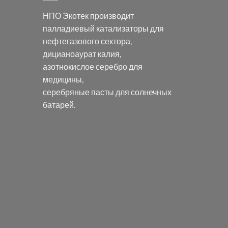
НПО Экотек производит
палладиевый катализаторы
для
нефтегазового сектора,
дицианоаурат калия
,
азотнокислое серебро
для
медицины,
серебряные пасты
для солнечных
батарей.