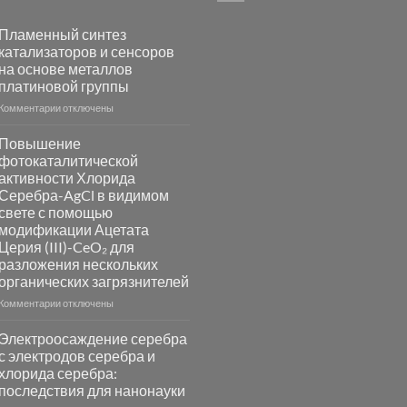
Пламенный синтез
катализаторов и сенсоров
на основе металлов
платиновой группы
к
Комментарии
отключены
записи
Пламенный
Повышение
синтез
фотокаталитической
катализаторов
активности Хлорида
и
Серебра-AgCl в видимом
сенсоров
свете с помощью
на
модификации Ацетата
основе
Церия (III)-CeO₂ для
металлов
разложения нескольких
платиновой
группы
органических загрязнителей
к
Комментарии
отключены
записи
Повышение
Электроосаждение серебра
фотокаталитической
с электродов серебра и
активности
хлорида серебра:
Хлорида
последствия для нанонауки
Серебра-