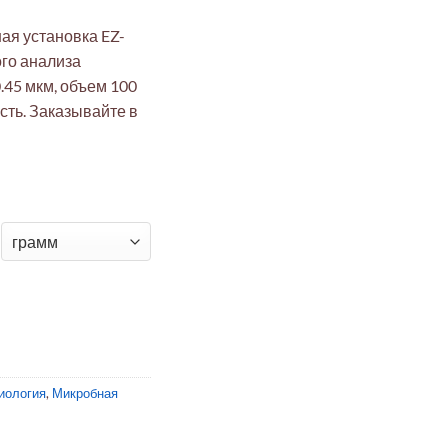
я установка EZ-
ого анализа
.45 мкм, объем 100
сть. Заказывайте в
а для фильтрации EZ-Fit® без абсорбирующей прокладки
иология
,
Микробная