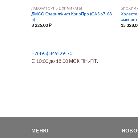
ОГИЯ
ЛАБОРАТОРНЫЕ ХИМИКАТЫ
БИОХИМИ
ез Ca/Mg для
ДМСО СтерилФилт КриоПро (CAS 67-68-
Холесте
5)
сыворот
8 225,00
₽
15 328,
+7(495) 849-29-70
С 10:00 до 18:00 МСК ПН.-ПТ.
МЕНЮ
НОВО