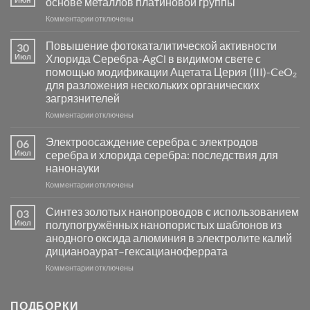
основе металлов платиновой группы
к
Комментарии
отключены
записи
Пламенный
Повышение фотокаталитической активности
30
синтез
Июл
Хлорида Серебра-AgCl в видимом свете с
катализаторов
помощью модификации Ацетата Церия (III)-CeO₂
и
для разложения нескольких органических
сенсоров
загрязнителей
на
основе
к
Комментарии
отключены
металлов
записи
платиновой
Повышение
Электроосаждение серебра с электродов
06
группы
фотокаталитической
Июл
серебра и хлорида серебра: последствия для
активности
нанонауки
Хлорида
к
Комментарии
Серебра-
отключены
записи
AgCl
Электроосаждение
в
Синтез золотых нанопроводов с использованием
03
серебра
видимом
Июл
полупогружённых нанопористых шаблонов из
с
свете
анодного оксида алюминия в электролите калий
электродов
с
дицианоаурат–гексацианоферрата
серебра
помощью
и
модификации
к
Комментарии
отключены
хлорида
Ацетата
записи
серебра:
Церия
Синтез
последствия
(III)-
золотых
ПОДБОРКИ