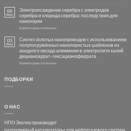
металлов
записи
платиновой
Повышение
Электроосаждение серебра с электродов
06
группы
фотокаталитической
Июл
серебра и хлорида серебра: последствия для
активности
нанонауки
Хлорида
к
Комментарии
Серебра-
отключены
записи
AgCl
Электроосаждение
в
Синтез золотых нанопроводов с использованием
03
серебра
видимом
Июл
полупогружённых нанопористых шаблонов из
с
свете
анодного оксида алюминия в электролите калий
электродов
с
дицианоаурат–гексацианоферрата
серебра
помощью
и
модификации
к
Комментарии
отключены
хлорида
Ацетата
записи
серебра:
Церия
Синтез
последствия
(III)-
золотых
ПОДБОРКИ
для
CeO₂
нанопроводов
нанонауки
для
с
разложения
использованием
нескольких
полупогружённых
органических
нанопористых
О НАС
загрязнителей
шаблонов
из
анодного
НПО Экотек производит
оксида
алюминия
палладиевый катализаторы
для нефтегазового сектора,