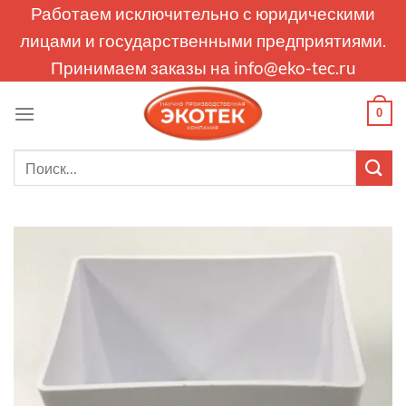
Skip
Работаем исключительно с юридическими
to
лицами и государственными предприятиями.
content
Принимаем заказы на
info@eko-tec.ru
0
Искать: