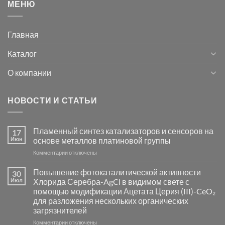
МЕНЮ
Главная
Каталог
О компании
НОВОСТИ И СТАТЬИ
Пламенный синтез катализаторов и сенсоров на
17
Июн
основе металлов платиновой группы
к
Комментарии
отключены
записи
Пламенный
Повышение фотокаталитической активности
30
синтез
Июл
Хлорида Серебра-AgCl в видимом свете с
катализаторов
помощью модификации Ацетата Церия (III)-CeO₂
и
для разложения нескольких органических
сенсоров
загрязнителей
на
основе
к
Комментарии
отключены