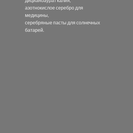
дицианоаурат калия
,
азотнокислое серебро
для
медицины,
серебряные пасты
для солнечных
батарей.