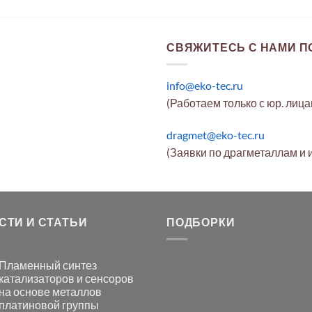
СВЯЖИТЕСЬ С НАМИ ПО
info@eko-tec.ru
(Работаем только с юр. лиц
dragmet@eko-tec.ru
(Заявки по драгметаллам и 
СТИ И СТАТЬИ
ПОДБОРКИ
Пламенный синтез
катализаторов и сенсоров
на основе металлов
платиновой группы