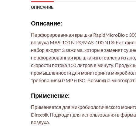
ОПИСАНИЕ
Описание:
Перфорированная крышка RapidMicroBio с 30
воздуха MAS-100 NT®/MAS-100 NT® Ex с фильт
набор входят 3 зажима, которые заменят сущ
перфорированная крышка изготовлена из анод
скорости потока 100 литров в минуту. Продук
промышленности для мониторинга микробиолог
требованиям GMP и ISO. Возможна многократн
Применение:
Применяется для микробиологического монито
Direct®. Подходит для использования в фарма
воздуха.