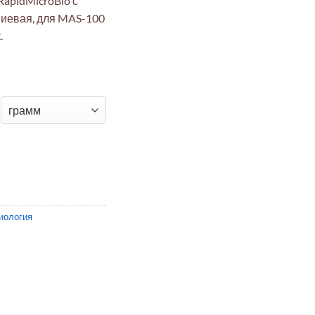
apidMicroBio с
ниевая, для MAS-100
.
ованная крышка RapidMicroBio для MAS-100 NT
иология