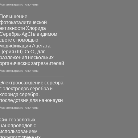
к
Комментарии
отключены
записи
Пламенный
Повышение
синтез
фотокаталитической
катализаторов
активности Хлорида
и
Серебра-AgCl в видимом
сенсоров
свете с помощью
на
модификации Ацетата
основе
Церия (III)-CeO₂ для
металлов
разложения нескольких
платиновой
группы
органических загрязнителей
к
Комментарии
отключены
записи
Повышение
Электроосаждение серебра
фотокаталитической
с электродов серебра и
активности
хлорида серебра:
Хлорида
последствия для нанонауки
Серебра-
AgCl
к
Комментарии
отключены
в
записи
видимом
Электроосаждение
Синтез золотых
свете
серебра
нанопроводов с
с
с
использованием
помощью
электродов
полупогружённых