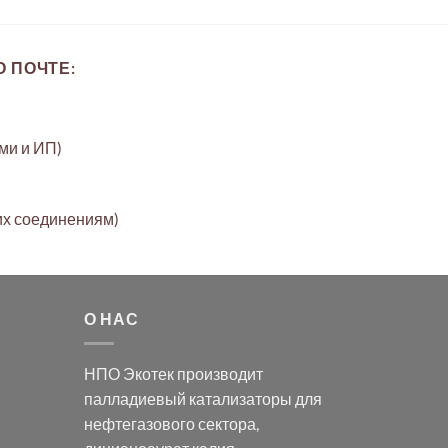
 ПОЧТЕ:
ами и ИП)
их соединениям)
О НАС
НПО Экотек производит
палладиевый катализаторы
для
нефтегазового сектора,