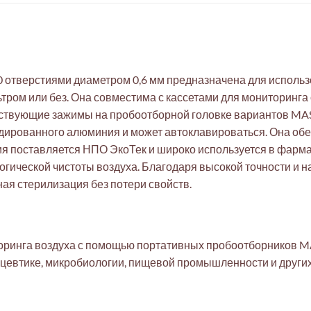
0 отверстиями диаметром 0,6 мм предназначена для исполь
ром или без. Она совместима с кассетами для мониторинга
ествующие зажимы на пробоотборной головке вариантов MAS
ированного алюминия и может автоклавироваться. Она обе
ция поставляется НПО ЭкоТек и широко используется в фарм
ической чистоты воздуха. Благодаря высокой точности и н
ая стерилизация без потери свойств.
ринга воздуха с помощью портативных пробоотборников MA
цевтике, микробиологии, пищевой промышленности и других 