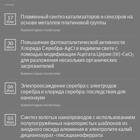
Пламенный синтез катализаторов и сенсоров на
17
Июн
основе металлов платиновой группы
к
Комментарии
отключены
записи
Пламенный
Повышение фотокаталитической активности
30
синтез
Июл
Хлорида Серебра-AgCl в видимом свете с
катализаторов
помощью модификации Ацетата Церия (III)-CeO₂
и
для разложения нескольких органических
сенсоров
загрязнителей
на
основе
к
Комментарии
отключены
металлов
записи
платиновой
Повышение
Электроосаждение серебра с электродов
06
группы
фотокаталитической
Июл
серебра и хлорида серебра: последствия для
активности
нанонауки
Хлорида
к
Комментарии
Серебра-
отключены
записи
AgCl
Электроосаждение
в
Синтез золотых нанопроводов с использованием
03
серебра
видимом
Июл
полупогружённых нанопористых шаблонов из
с
свете
анодного оксида алюминия в электролите калий
электродов
с
дицианоаурат–гексацианоферрата
серебра
помощью