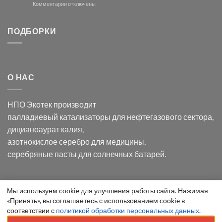
и
модификации
к
Комментарии
отключены
хлорида
Ацетата
записи
серебра:
Церия
Синтез
последствия
(III)-
золотых
ПОДБОРКИ
для
CeO₂
нанопроводов
нанонауки
для
с
разложения
использованием
нескольких
полупогружённых
органических
нанопористых
О НАС
загрязнителей
шаблонов
из
анодного
НПО Экотек производит
оксида
алюминия
палладиевый катализаторы
для нефтегазового сектора,
в
дицианоаурат калия
,
электролите
калий
азотнокислое серебро
для медицины,
дицианоаурат–
серебряные пасты
для солнечных батарей.
гексацианоферрата
Уведомление
Мы используем cookie для улучшения работы сайта. Нажимая
ООО "Экотек" 2026 ©
Внимание
! Все указанные сведения
«Принять», вы соглашаетесь с использованием cookie в
о
приведены как справочная информация и не являются
соответствии с
политикой обработки персональных данных
.
cookie
публичной офертой, определяемой положениями статьи 437