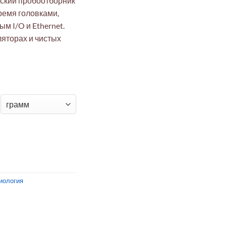
ский пробоотборник
ремя головками,
 I/O и Ethernet.
ляторах и чистых
орник воздуха микробиологический MAS-100 Iso MH
иология