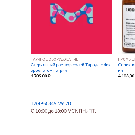
ОГИЯ
НАУЧНОЕ ОБОРУДОВАНИЕ
ПРОМЫШ
й дрожжевой
Стерильный раствор солей Тирода с бик
Селекти
глем)
арбонатом натрия
ий
1 709,00
₽
4 108,0
+7(495) 849-29-70
С 10:00 до 18:00 МСК ПН.-ПТ.