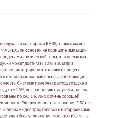
оздуха в изоляторах и RABS, а также может
а MAS-100, он основан на принципе импакции
ределами критической зоны, в то время как
убки может достигать 10 м и 50 м при
воляет интегрировать головки в процесс
ак и стерилизационный насосы, работающие
чность. Система измеряет расход воздуха и
здуха ±2,5%, по сравнению с другими, где она
ированы по ISO 14698-1 с очень хорошей
ктивность. Эффективность и значения D50 не
я клапанами для трех головок и интерфейсами
и доступен блок управления MAS-100 ISO MH с