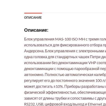
ОПИСАНИЕ
Описание:
Блок управления MAS-100 ISO MH с тремя голо
использоваться для фиксированного отбора пр
Андерсена. Блок управления с электронными и
одна головка для стандартных чашек Петри диа
использовании без деконтаминации VHP соотв
деконтаминации с помощью парообразной пере
автономно. Полностью автоматическая калибр
регулирует его до постоянного значения 100 л
может достигать ±10%. Приборы разработаны 
физической эффективностью, обеспечивающей 
зависят от длины трубки и сопоставимы с др
RS232, USB, цифровой вход/выход и Ethernet 