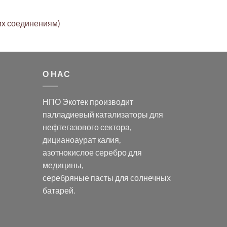
их соединениям)
О НАС
НПО Экотек производит
палладиевый катализаторы
для
нефтегазового сектора,
дицианоаурат калия
,
азотнокислое серебро
для
медицины,
серебряные пасты
для солнечных
батарей.