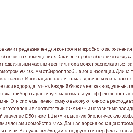
вками предназначен для контроля микробного загрязнения в
об в чистых помещениях. Как и все пробоотборники воздух
 подвижными частями вентилятора может располагаться за п
метром 90-100 мм отбирает пробы в зоне изоляции. Длина тр
етственно. Инновационная система с двойным клапаном поз
киси водорода (VHP). Каждый блок имеет как воздушный, т
овка прибора гарантирует максимальную эффективность и то
/мин. Эти системы имеют самую высокую точность расхода во
и изготовлены в соответствии с GAMP 5 и независимо валид
значение D50 ниже 1,1 мкм и высокую биологическую эффе
угими членами семейства MAS. Данная версия оснащена трем
для связи. В случае необходимости другого интерфейса связ