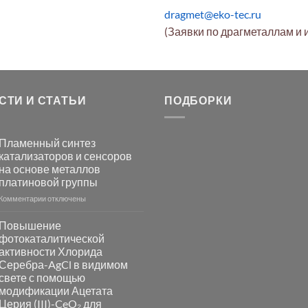
dragmet@eko-tec.ru
(Заявки по драгметаллам и 
СТИ И СТАТЬИ
ПОДБОРКИ
Пламенный синтез
катализаторов и сенсоров
на основе металлов
платиновой группы
к
Комментарии
отключены
записи
Пламенный
Повышение
синтез
фотокаталитической
катализаторов
активности Хлорида
и
Серебра-AgCl в видимом
сенсоров
свете с помощью
на
модификации Ацетата
основе
Церия (III)-CeO₂ для
металлов