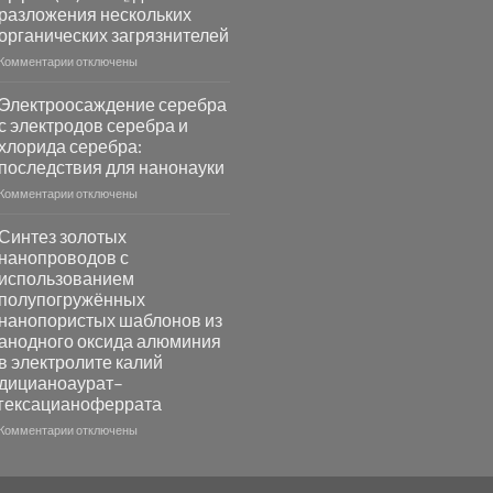
разложения нескольких
платиновой
группы
органических загрязнителей
к
Комментарии
отключены
записи
Повышение
Электроосаждение серебра
фотокаталитической
с электродов серебра и
активности
хлорида серебра:
Хлорида
последствия для нанонауки
Серебра-
AgCl
к
Комментарии
отключены
в
записи
видимом
Электроосаждение
Синтез золотых
свете
серебра
нанопроводов с
с
с
использованием
помощью
электродов
полупогружённых
модификации
серебра
нанопористых шаблонов из
Ацетата
и
анодного оксида алюминия
Церия
хлорида
в электролите калий
(III)-
серебра:
CeO₂
дицианоаурат–
последствия
для
для
гексацианоферрата
разложения
нанонауки
к
Комментарии
отключены
нескольких
записи
органических
Синтез
загрязнителей
золотых