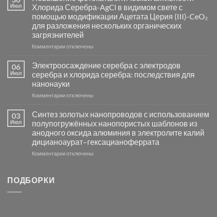
синтез
Июл
Хлорида Серебра-AgCl в видимом свете с
катализаторов
помощью модификации Ацетата Церия (III)-CeO₂
и
для разложения нескольких органических
сенсоров
загрязнителей
на
основе
к
Комментарии
отключены
металлов
записи
платиновой
Повышение
Электроосаждение серебра с электродов
06
группы
фотокаталитической
Июл
серебра и хлорида серебра: последствия для
активности
нанонауки
Хлорида
к
Комментарии
Серебра-
отключены
записи
AgCl
Электроосаждение
в
Синтез золотых нанопроводов с использованием
03
серебра
видимом
Июл
полупогружённых нанопористых шаблонов из
с
свете
анодного оксида алюминия в электролите калий
электродов
с
дицианоаурат–гексацианоферрата
серебра
помощью
и
модификации
к
Комментарии
отключены
хлорида
Ацетата
записи
серебра:
Церия
Синтез
последствия
(III)-
золотых
ПОДБОРКИ
для
CeO₂
нанопроводов
нанонауки
для
с
разложения
использованием
нескольких
полупогружённых