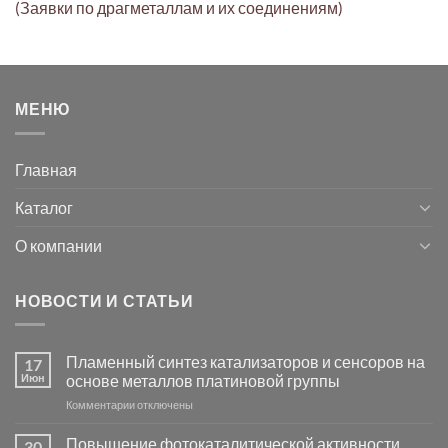
(Заявки по драгметаллам и их соединениям)
МЕНЮ
Главная
Каталог
О компании
НОВОСТИ И СТАТЬИ
Пламенный синтез катализаторов и сенсоров на
17
Июн
основе металлов платиновой группы
к
Комментарии
отключены
записи
Пламенный
Повышение фотокаталитической активности
30