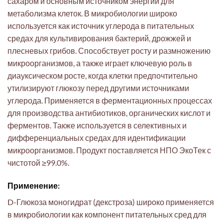
сахаром и основным источником энергии для
метаболизма клеток. В микробиологии широко
используется как источник углерода в питательных
средах для культивирования бактерий, дрожжей и
плесневых грибов. Способствует росту и размножению
микроорганизмов, а также играет ключевую роль в
диауксическом росте, когда клетки предпочтительно
утилизируют глюкозу перед другими источниками
углерода. Применяется в ферментационных процессах
для производства антибиотиков, органических кислот и
ферментов. Также используется в селективных и
дифференциальных средах для идентификации
микроорганизмов. Продукт поставляется НПО ЭкоТек с
чистотой ≥99.0%.
Применение:
D-Глюкоза моногидрат (декстроза) широко применяется
в микробиологии как компонент питательных сред для