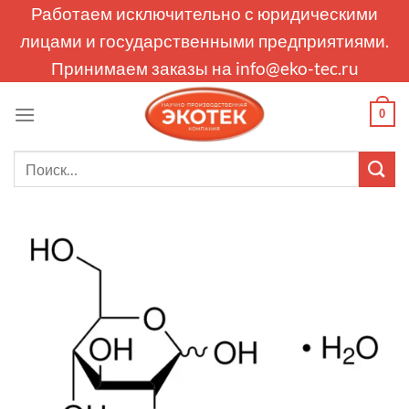
Skip
Работаем исключительно с юридическими
to
лицами и государственными предприятиями.
content
Принимаем заказы на
info@eko-tec.ru
0
Искать: