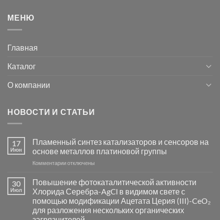
МЕНЮ
Главная
Каталог
О компании
НОВОСТИ И СТАТЬИ
Пламенный синтез катализаторов и сенсоров на
17
Июн
основе металлов платиновой группы
к
Комментарии
отключены
записи
Пламенный
Повышение фотокаталитической активности
30
синтез
Июл
Хлорида Серебра-AgCl в видимом свете с
катализаторов
помощью модификации Ацетата Церия (III)-CeO₂
и
для разложения нескольких органических
сенсоров
загрязнителей