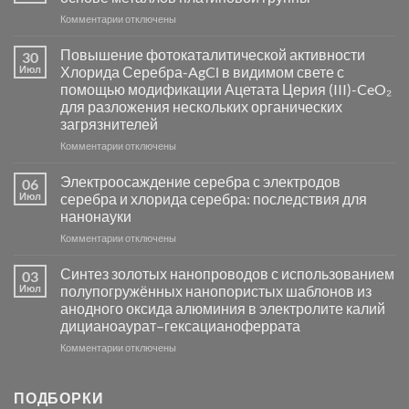
к
Комментарии
отключены
записи
Пламенный
Повышение фотокаталитической активности
30
синтез
Июл
Хлорида Серебра-AgCl в видимом свете с
катализаторов
помощью модификации Ацетата Церия (III)-CeO₂
и
для разложения нескольких органических
сенсоров
загрязнителей
на
основе
к
Комментарии
отключены
металлов
записи
платиновой
Повышение
Электроосаждение серебра с электродов
06
группы
фотокаталитической
Июл
серебра и хлорида серебра: последствия для
активности
нанонауки
Хлорида
к
Комментарии
Серебра-
отключены
записи
AgCl
Электроосаждение
в
Синтез золотых нанопроводов с использованием
03
серебра
видимом
Июл
полупогружённых нанопористых шаблонов из
с
свете
анодного оксида алюминия в электролите калий
электродов
с
дицианоаурат–гексацианоферрата
серебра
помощью
и
модификации
к
Комментарии
отключены
хлорида
Ацетата
записи
серебра:
Церия
Синтез
последствия
(III)-
золотых
ПОДБОРКИ
для
CeO₂
нанопроводов