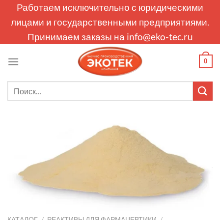
Skip
Работаем исключительно с юридическими
to
лицами и государственными предприятиями.
content
Принимаем заказы на
info@eko-tec.ru
0
Искать:
КАТАЛОГ
/
РЕАКТИВЫ ДЛЯ ФАРМАЦЕВТИКИ
/