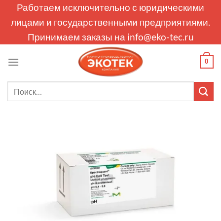
Skip
Работаем исключительно с юридическими
to
лицами и государственными предприятиями.
content
Принимаем заказы на
info@eko-tec.ru
0
Искать: