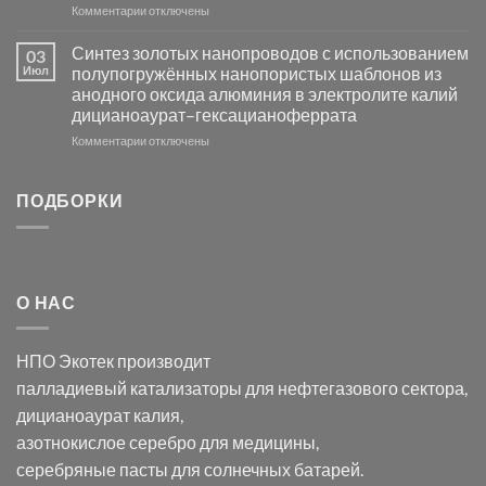
к
Комментарии
Серебра-
отключены
записи
AgCl
Электроосаждение
в
Синтез золотых нанопроводов с использованием
03
серебра
видимом
Июл
полупогружённых нанопористых шаблонов из
с
свете
анодного оксида алюминия в электролите калий
электродов
с
дицианоаурат–гексацианоферрата
серебра
помощью
и
модификации
к
Комментарии
отключены
хлорида
Ацетата
записи
серебра:
Церия
Синтез
последствия
(III)-
золотых
ПОДБОРКИ
для
CeO₂
нанопроводов
нанонауки
для
с
разложения
использованием
нескольких
полупогружённых
органических
нанопористых
О НАС
загрязнителей
шаблонов
из
анодного
НПО Экотек производит
оксида
алюминия
палладиевый катализаторы
для нефтегазового сектора,
в
дицианоаурат калия
,
электролите
калий
азотнокислое серебро
для медицины,
дицианоаурат–
серебряные пасты
для солнечных батарей.
гексацианоферрата