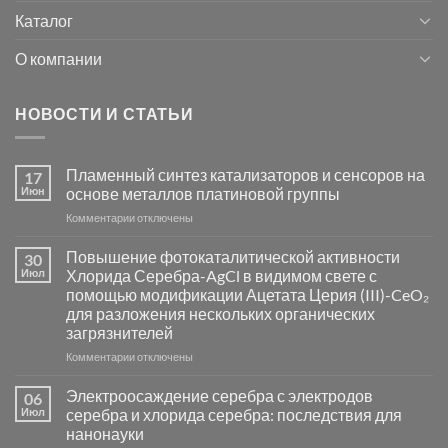
Каталог
О компании
НОВОСТИ И СТАТЬИ
Пламенный синтез катализаторов и сенсоров на
17
Июн
основе металлов платиновой группы
к
Комментарии
отключены
записи
Пламенный
Повышение фотокаталитической активности
30
синтез
Июл
Хлорида Серебра-AgCl в видимом свете с
катализаторов
помощью модификации Ацетата Церия (III)-CeO₂
и
для разложения нескольких органических
сенсоров
загрязнителей
на
основе
к
Комментарии
отключены
металлов
записи
платиновой
Повышение
Электроосаждение серебра с электродов
06
группы
фотокаталитической
Июл
серебра и хлорида серебра: последствия для
активности
нанонауки
Хлорида