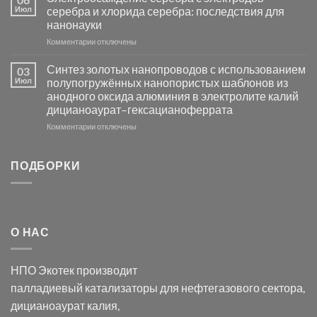
группы
фотокаталитической
Июл
серебра и хлорида серебра: последствия для
активности
нанонауки
Хлорида
к
Комментарии
Серебра-
отключены
записи
AgCl
Электроосаждение
в
Синтез золотых нанопроводов с использованием
03
серебра
видимом
Июл
полупогружённых нанопористых шаблонов из
с
свете
анодного оксида алюминия в электролите калий
электродов
с
дицианоаурат–гексацианоферрата
серебра
помощью
и
модификации
к
Комментарии
отключены
хлорида
Ацетата
записи
серебра:
Церия
Синтез
последствия
(III)-
золотых
ПОДБОРКИ
для
CeO₂
нанопроводов
нанонауки
для
с
разложения
использованием
нескольких
полупогружённых
органических
нанопористых
О НАС
загрязнителей
шаблонов
из
анодного
НПО Экотек производит
оксида
алюминия
палладиевый катализаторы
для нефтегазового сектора,
в
дицианоаурат калия
,
электролите