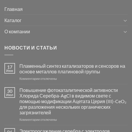
Главная
Каталог
О компании
НОВОСТИ И СТАТЬИ
Пламенный синтез катализаторов и сенсоров на
17
Июн
основе металлов платиновой группы
к
Комментарии
отключены
записи
Пламенный
Повышение фотокаталитической активности
30
синтез
Июл
Хлорида Серебра-AgCl в видимом свете с
катализаторов
помощью модификации Ацетата Церия (III)-CeO₂
и
для разложения нескольких органических
сенсоров
загрязнителей
на
основе
к
Комментарии
отключены
металлов
записи
платиновой
Повышение
Электроосаждение серебра с электродов
06