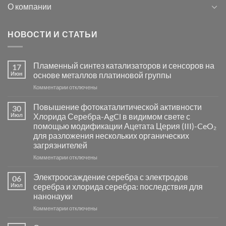
О компании
НОВОСТИ И СТАТЬИ
Пламенный синтез катализаторов и сенсоров на
17
Июн
основе металлов платиновой группы
к
Комментарии
отключены
записи
Пламенный
Повышение фотокаталитической активности
30
синтез
Июл
Хлорида Серебра-AgCl в видимом свете с
катализаторов
помощью модификации Ацетата Церия (III)-CeO₂
и
для разложения нескольких органических
сенсоров
загрязнителей
на
основе
к
Комментарии
отключены
металлов
записи
платиновой
Повышение
Электроосаждение серебра с электродов
06
группы
фотокаталитической
Июл
серебра и хлорида серебра: последствия для
активности
нанонауки
Хлорида
к
Комментарии
Серебра-
отключены
записи
AgCl
Электроосаждение
в