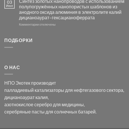
Синтез золотых нанопроводов с использованием
03
серебра
видимом
Июл
полупогружённых нанопористых шаблонов из
с
свете
анодного оксида алюминия в электролите калий
электродов
с
дицианоаурат–гексацианоферрата
серебра
помощью
и
модификации
к
Комментарии
отключены
хлорида
Ацетата
записи
серебра:
Церия
Синтез
последствия
(III)-
золотых
ПОДБОРКИ
для
CeO₂
нанопроводов
нанонауки
для
с
разложения
использованием
нескольких
полупогружённых
органических
нанопористых
О НАС
загрязнителей
шаблонов
из
анодного
НПО Экотек производит
оксида
алюминия
палладиевый катализаторы
для нефтегазового сектора,
в
дицианоаурат калия
,
электролите
калий
азотнокислое серебро
для медицины,
дицианоаурат–
серебряные пасты
для солнечных батарей.
гексацианоферрата