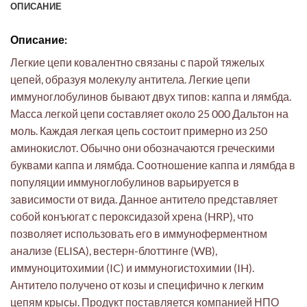
ОПИСАНИЕ
Описание:
Легкие цепи ковалентно связаны с парой тяжелых
цепей, образуя молекулу антитела. Легкие цепи
иммуноглобулинов бывают двух типов: каппа и лямбда.
Масса легкой цепи составляет около 25 000 Дальтон на
моль. Каждая легкая цепь состоит примерно из 250
аминокислот. Обычно они обозначаются греческими
буквами каппа и лямбда. Соотношение каппа и лямбда в
популяции иммуноглобулинов варьируется в
зависимости от вида. Данное антитело представляет
собой конъюгат с пероксидазой хрена (HRP), что
позволяет использовать его в иммуноферментном
анализе (ELISA), вестерн-блоттинге (WB),
иммуноцитохимии (IC) и иммуногистохимии (IH).
Антитело получено от козы и специфично к легким
цепям крысы. Продукт поставляется компанией НПО