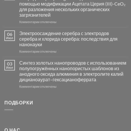
катализаторов
помощью модификации Ацетата Церия (III)-CeO₂
и
для разложения нескольких органических
сенсоров
загрязнителей
на
основе
к
Комментарии
отключены
металлов
записи
платиновой
Повышение
Электроосаждение серебра с электродов
06
группы
фотокаталитической
Июл
серебра и хлорида серебра: последствия для
активности
нанонауки
Хлорида
к
Комментарии
Серебра-
отключены
записи
AgCl
Электроосаждение
в
Синтез золотых нанопроводов с использованием
03
серебра
видимом
Июл
полупогружённых нанопористых шаблонов из
с
свете
анодного оксида алюминия в электролите калий
электродов
с
дицианоаурат–гексацианоферрата
серебра
помощью
и
модификации
к
Комментарии
отключены
хлорида
Ацетата
записи
серебра:
Церия
Синтез
последствия
(III)-
золотых
ПОДБОРКИ
для
CeO₂
нанопроводов
нанонауки
для
с
разложения
использованием
нескольких
полупогружённых
органических
нанопористых
О НАС
загрязнителей
шаблонов