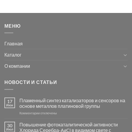
МЕНЮ
Главная
Каталог
О компании
НОВОСТИ И СТАТЬИ
Пламенный синтез катализаторов и сенсоров на
17
Июн
основе металлов платиновой группы
к
Комментарии
отключены
записи
Пламенный
Повышение фотокаталитической активности
30
синтез
Июл
Хлорида Серебра-AgCl в видимом свете с