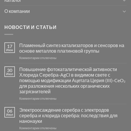
О компании
НОВОСТИ И СТАТЬИ
Пламенный синтез катализаторов и сенсоров на
17
Июн
основе металлов платиновой группы
к
Комментарии
отключены
записи
Пламенный
Повышение фотокаталитической активности
30
синтез
Июл
Хлорида Серебра-AgCl в видимом свете с
катализаторов
помощью модификации Ацетата Церия (III)-CeO₂
и
для разложения нескольких органических
сенсоров
загрязнителей
на
основе
к
Комментарии
отключены
металлов
записи
платиновой
Повышение
Электроосаждение серебра с электродов
06
группы
фотокаталитической
Июл
серебра и хлорида серебра: последствия для
активности
нанонауки
Хлорида
к
Комментарии
Серебра-
отключены