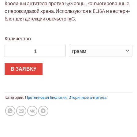
Кроличьи антитела против IgG овцы, конъюгированные
с пероксидазой хрена. Используются в ELISA и вестерн-
блот для детекции овечьего IgG.
Количество
Количество товара Кроличьи антитела против IgG овцы, HR
В ЗАЯВКУ
Категории:
Протеиновая биология
,
Вторичные антитела