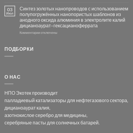
записи
AgCl
Электроосаждение
в
Синтез золотых нанопроводов с использованием
03
серебра
видимом
Июл
полупогружённых нанопористых шаблонов из
с
свете
анодного оксида алюминия в электролите калий
электродов
с
дицианоаурат–гексацианоферрата
серебра
помощью
и
модификации
к
Комментарии
отключены
хлорида
Ацетата
записи
серебра:
Церия
Синтез
последствия
(III)-
золотых
ПОДБОРКИ
для
CeO₂
нанопроводов
нанонауки
для
с
разложения
использованием
нескольких
полупогружённых
органических
нанопористых
О НАС
загрязнителей
шаблонов
из
анодного
НПО Экотек производит
оксида
алюминия
палладиевый катализаторы
для нефтегазового сектора,
в
дицианоаурат калия
,
электролите
калий
азотнокислое серебро
для медицины,
дицианоаурат–
серебряные пасты
для солнечных батарей.
гексацианоферрата