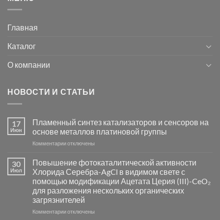
Главная
Каталог
О компании
НОВОСТИ И СТАТЬИ
Пламенный синтез катализаторов и сенсоров на
17
Июн
основе металлов платиновой группы
к
Комментарии
отключены
записи
Пламенный
Повышение фотокаталитической активности
30
синтез
Июл
Хлорида Серебра-AgCl в видимом свете с
катализаторов
помощью модификации Ацетата Церия (III)-CeO₂
и
для разложения нескольких органических
сенсоров
загрязнителей
на
основе
к
Комментарии
отключены
металлов
записи