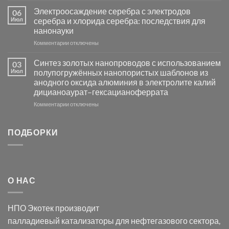
платиновой
Повышение
Электроосаждение серебра с электродов
06
группы
фотокаталитической
Июл
серебра и хлорида серебра: последствия для
активности
нанонауки
Хлорида
к
Комментарии
Серебра-
отключены
записи
AgCl
Электроосаждение
в
Синтез золотых нанопроводов с использованием
03
серебра
видимом
Июл
полупогружённых нанопористых шаблонов из
с
свете
анодного оксида алюминия в электролите калий
электродов
с
дицианоаурат–гексацианоферрата
серебра
помощью
и
модификации
к
Комментарии
отключены
хлорида
Ацетата
записи
серебра:
Церия
Синтез
последствия
(III)-
золотых
ПОДБОРКИ
для
CeO₂
нанопроводов
нанонауки
для
с
разложения
использованием
нескольких
полупогружённых
органических
нанопористых
О НАС
загрязнителей
шаблонов
из
анодного
НПО Экотек производит
оксида
алюминия
палладиевый катализаторы
для нефтегазового сектора,
в