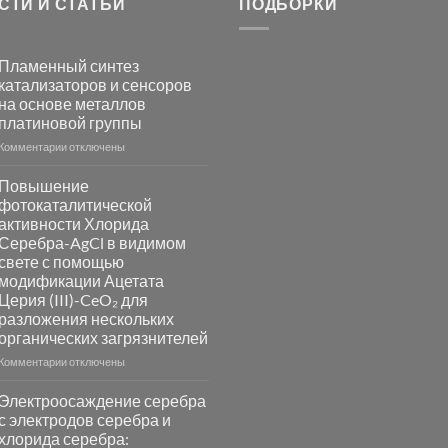
СТИ И СТАТЬИ
ПОДБОРКИ
Пламенный синтез
катализаторов и сенсоров
на основе металлов
платиновой группы
к
Комментарии
отключены
записи
Пламенный
Повышение
синтез
фотокаталитической
катализаторов
активности Хлорида
и
Серебра-AgCl в видимом
сенсоров
свете с помощью
на
модификации Ацетата
основе
Церия (III)-CeO₂ для
металлов
разложения нескольких
платиновой
группы
органических загрязнителей
к
Комментарии
отключены
записи
Повышение
Электроосаждение серебра
фотокаталитической
с электродов серебра и
активности
хлорида серебра:
Хлорида