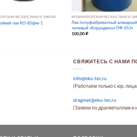
ОРГАНИЧЕСКИЕ ЛАКИ И ЭМАЛИ
КРЕМНИЙОРГАНИЧЕСКИЕ ЛАКИ И Э
Лак полуфабрикатный алкидный
ойкий лак КО-85фм-1
талевый «Корундинол ПФ-053»
100,00
₽
СВЯЖИТЕСЬ С НАМИ ПО
info@eko-tec.ru
(Работаем только с юр. лиц
dragmet@eko-tec.ru
(Заявки по драгметаллам и 