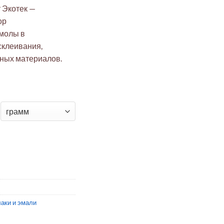
 Экотек —
ор
молы в
склеивания,
чных материалов.
итовый ЛБС-1И ТУ 2221-029-58948815-2006
аки и эмали