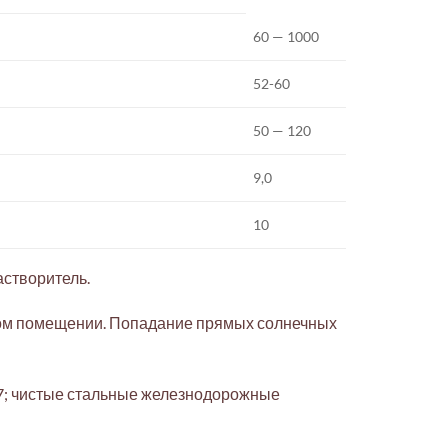
60 — 1000
52-60
50 — 120
9,0
10
астворитель.
ском помещении. Попадание прямых солнечных
47; чистые стальные железнодорожные