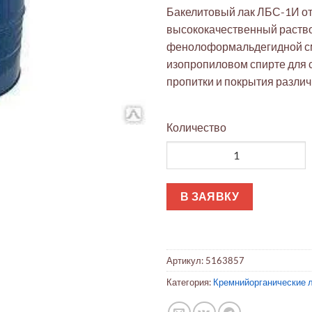
Бакелитовый лак ЛБС-1И от
высококачественный раств
фенолоформальдегидной с
изопропиловом спирте для 
пропитки и покрытия разли
Количество
Количество товара Лак бакел
В ЗАЯВКУ
Артикул:
5163857
Категория:
Кремнийорганические л