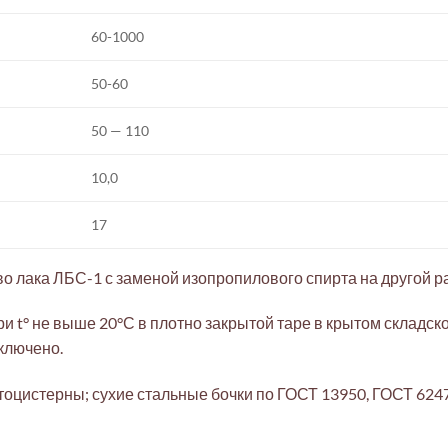
60-1000
50-60
50 — 110
10,0
17
о лака ЛБС-1 с заменой изопропилового спирта на другой р
ри t° не выше 20°С в плотно закрытой таре в крытом склад
ключено.
втоцистерны; сухие стальные бочки по ГОСТ 13950, ГОСТ 62