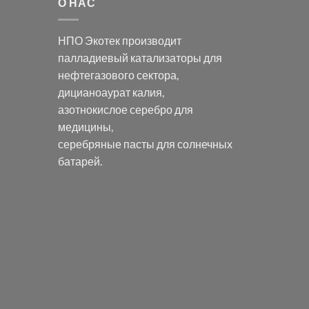
О НАС
НПО Экотек производит
палладиевый катализаторы
для
нефтегазового сектора,
дицианоаурат калия
,
азотнокислое серебро
для
медицины,
серебряные пасты
для солнечных
батарей.