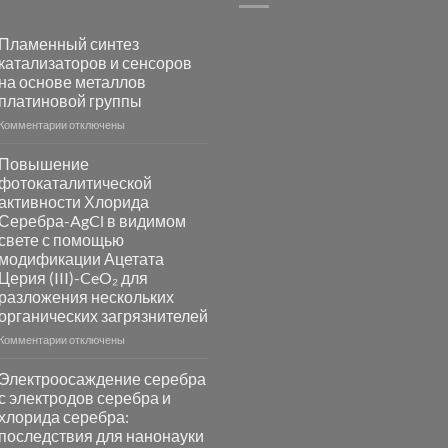
Пламенный синтез
катализаторов и сенсоров
на основе металлов
платиновой группы
к
Комментарии
отключены
записи
Пламенный
Повышение
синтез
фотокаталитической
катализаторов
активности Хлорида
и
Серебра-AgCl в видимом
сенсоров
свете с помощью
на
модификации Ацетата
основе
Церия (III)-CeO₂ для
металлов
разложения нескольких
платиновой
группы
органических загрязнителей
к
Комментарии
отключены
записи
Повышение
Электроосаждение серебра
фотокаталитической
с электродов серебра и
активности
хлорида серебра:
Хлорида
последствия для нанонауки
Серебра-