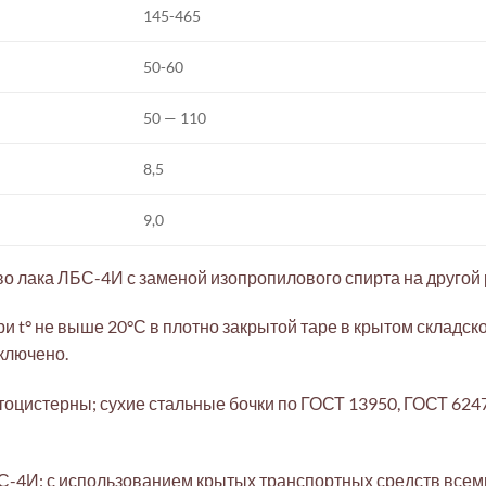
145-465
50-60
50 — 110
8,5
9,0
о лака ЛБС-4И с заменой изопропилового спирта на другой 
ри t° не выше 20°С в плотно закрытой таре в крытом склад
ключено.
втоцистерны; сухие стальные бочки по ГОСТ 13950, ГОСТ 62
С-4И: с использованием крытых транспортных средств все