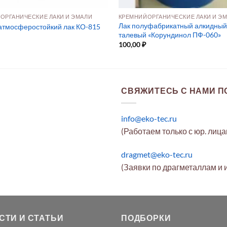
ОРГАНИЧЕСКИЕ ЛАКИ И ЭМАЛИ
КРЕМНИЙОРГАНИЧЕСКИЕ ЛАКИ И Э
Лак полуфабрикатный алкидный
 атмосферостойкий лак КО-815
талевый «Корундинол ПФ-060»
100,00
₽
СВЯЖИТЕСЬ С НАМИ ПО
info@eko-tec.ru
(Работаем только с юр. лиц
dragmet@eko-tec.ru
(Заявки по драгметаллам и 
СТИ И СТАТЬИ
ПОДБОРКИ