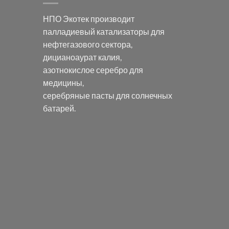
НПО Экотек производит
палладиевый катализаторы
для
нефтегазового сектора,
дицианоаурат калия
,
азотнокислое серебро
для
медицины,
серебряные пасты
для солнечных
батарей.