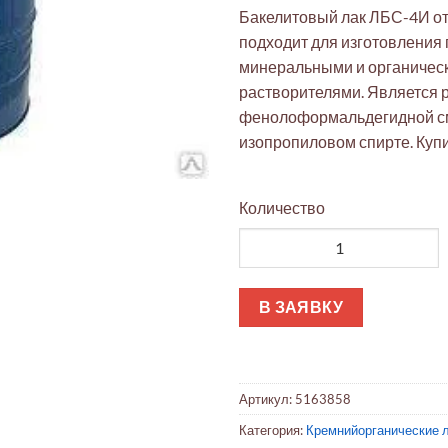
Бакелитовый лак ЛБС-4И от
подходит для изготовления 
минеральными и органичес
растворителями. Является 
фенолоформальдегидной с
изопропиловом спирте. Куп
Количество
Количество товара Лак бакел
В ЗАЯВКУ
Артикул:
5163858
Категория:
Кремнийорганические л