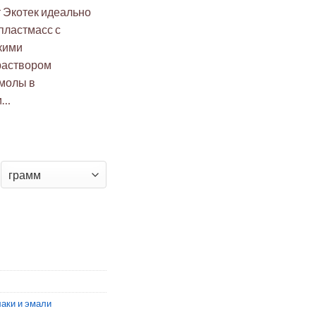
 Экотек идеально
пластмасс с
кими
раствором
молы в
и…
итовый ЛБС-4И ТУ 2221-037-58948815-2006
аки и эмали