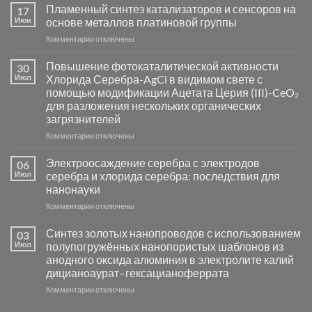
Пламенный синтез катализаторов и сенсоров на
17
Июн
основе металлов платиновой группы
к
Комментарии
отключены
записи
Пламенный
Повышение фотокаталитической активности
30
синтез
Июл
Хлорида Серебра-AgCl в видимом свете с
катализаторов
помощью модификации Ацетата Церия (III)-CeO₂
и
для разложения нескольких органических
сенсоров
загрязнителей
на
основе
к
Комментарии
отключены
металлов
записи
платиновой
Повышение
Электроосаждение серебра с электродов
06
группы
фотокаталитической
Июл
серебра и хлорида серебра: последствия для
активности
нанонауки
Хлорида
к
Комментарии
Серебра-
отключены
записи
AgCl
Электроосаждение
в
Синтез золотых нанопроводов с использованием
03
серебра
видимом
Июл
полупогружённых нанопористых шаблонов из
с
свете
анодного оксида алюминия в электролите калий
электродов
с
дицианоаурат–гексацианоферрата
серебра
помощью
и
модификации
к
Комментарии
отключены
хлорида
Ацетата
записи
серебра: