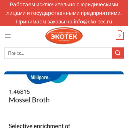
Skip
Работаем исключительно с юридическими
to
лицами и государственными предприятиями.
content
Принимаем заказы на
info@eko-tec.ru
0
Искать: