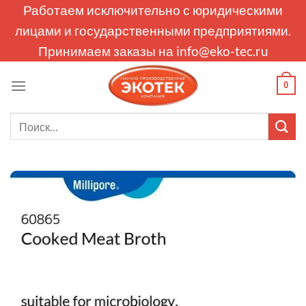
Skip
Работаем исключительно с юридическими
to
лицами и государственными предприятиями.
content
Принимаем заказы на
info@eko-tec.ru
0
Искать: