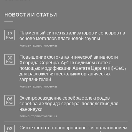
НОВОСТИ И СТАТЬИ
Пламенный синтез катализаторов и сенсоров на
17
Июн
основе металлов платиновой группы
к
Комментарии
отключены
записи
Пламенный
Повышение фотокаталитической активности
30
синтез
Июл
Хлорида Серебра-AgCl в видимом свете с
катализаторов
помощью модификации Ацетата Церия (III)-CeO₂
и
для разложения нескольких органических
сенсоров
загрязнителей
на
основе
к
Комментарии
отключены
металлов
записи
платиновой
Повышение
Электроосаждение серебра с электродов
06
группы
фотокаталитической
Июл
серебра и хлорида серебра: последствия для
активности
нанонауки
Хлорида
к
Комментарии
Серебра-
отключены
записи
AgCl
Электроосаждение
в
Синтез золотых нанопроводов с использованием
03
серебра
видимом