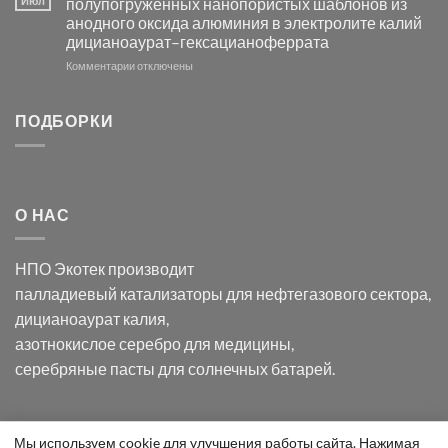
Июл
полупогружённых нанопористых шаблонов из
с
свете
анодного оксида алюминия в электролите калий
электродов
с
дицианоаурат–гексацианоферрата
серебра
помощью
и
модификации
к
Комментарии
отключены
хлорида
Ацетата
записи
серебра:
Церия
Синтез
последствия
(III)-
золотых
ПОДБОРКИ
для
CeO₂
нанопроводов
нанонауки
для
с
разложения
использованием
нескольких
полупогружённых
органических
нанопористых
О НАС
загрязнителей
шаблонов
из
анодного
НПО Экотек производит
оксида
алюминия
палладиевый катализаторы
для нефтегазового сектора,
в
дицианоаурат калия
,
электролите
калий
азотнокислое серебро
для медицины,
дицианоаурат–
серебряные пасты
для солнечных батарей.
гексацианоферрата
Уведомление
Мы используем cookie для улучшения работы сайта. Нажимая
ООО "Экотек" 2026 ©
Внимание
! Все указанные сведения