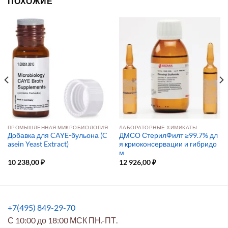
ПОХОЖИЕ
ПРОМЫШЛЕННАЯ МИКРОБИОЛОГИЯ
ЛАБОРАТОРНЫЕ ХИМИКАТЫ
Добавка для CAYE-бульона (C
ДМСО СтерилФилт ≥99.7% дл
asein Yeast Extract)
я криоконсервации и гибридо
м
10 238,00
₽
12 926,00
₽
+7(495) 849-29-70
С 10:00 до 18:00 МСК ПН.-ПТ.