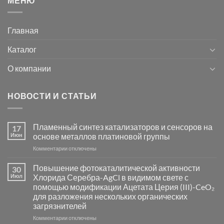
МЕНЮ
Главная
Каталог
О компании
НОВОСТИ И СТАТЬИ
Пламенный синтез катализаторов и сенсоров на
17
Июн
основе металлов платиновой группы
к
Комментарии
отключены
записи
Пламенный
Повышение фотокаталитической активности
30
синтез
Июл
Хлорида Серебра-AgCl в видимом свете с
катализаторов
помощью модификации Ацетата Церия (III)-CeO₂
и
для разложения нескольких органических
сенсоров
загрязнителей
на
основе
к
Комментарии
отключены