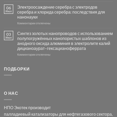
металлов
записи
платиновой
Повышение
Электроосаждение серебра с электродов
06
группы
фотокаталитической
Июл
серебра и хлорида серебра: последствия для
активности
нанонауки
Хлорида
к
Комментарии
Серебра-
отключены
записи
AgCl
Электроосаждение
в
Синтез золотых нанопроводов с использованием
03
серебра
видимом
Июл
полупогружённых нанопористых шаблонов из
с
свете
анодного оксида алюминия в электролите калий
электродов
с
дицианоаурат–гексацианоферрата
серебра
помощью
и
модификации
к
Комментарии
отключены
хлорида
Ацетата
записи
серебра:
Церия
Синтез
последствия
(III)-
золотых
ПОДБОРКИ
для
CeO₂
нанопроводов
нанонауки
для
с
разложения
использованием
нескольких
полупогружённых
органических
нанопористых
О НАС
загрязнителей
шаблонов
из
анодного
НПО Экотек производит
оксида
алюминия
палладиевый катализаторы
для нефтегазового сектора,
в